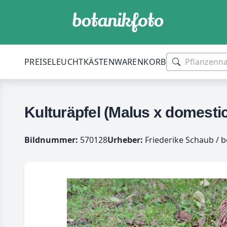
PREISE
LEUCHTKÄSTEN
WARENKORB
Kulturäpfel (Malus x domesti
Bildnummer:
570128
Urheber:
Friederike Schaub / b