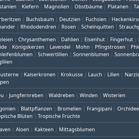
stanien
Kiefern
Magnolien
Obstbäume
Platanen
T
rberitzen
Buchsbaum
Deutzien
Fuchsien
Heckenkirs
eander
Rhododendren
Rosen
Scheinquitten
Strauch
eleien
Chrysanthemen
Dahlien
Eisenhut
Fingerhut
ide
Königskerzen
Lavendel
Mohn
Pfingstrosen
Phl
hleifenblumen
Schwertlilien
Sonnenblumen
Sonnenbr
lilien
austerne
Kaiserkronen
Krokusse
Lauch
Lilien
Narzi
lpen
eu
Jungfernreben
Waldreben
Winden
Wisterien
gonien
Blattpflanzen
Bromelien
Frangipani
Orchide
opische Blüten
Tropische Früchte
aven
Aloen
Kakteen
Mittagsblumen