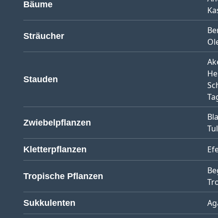
Bäume
Ka
Be
Sträucher
Ol
Ak
He
Stauden
Sc
Tag
Bl
Zwiebelpflanzen
Tu
Ef
Kletterpflanzen
Be
Tropische Pflanzen
Tr
Ag
Sukkulenten