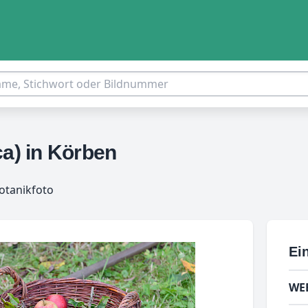
ca) in Körben
otanikfoto
Ein
WE