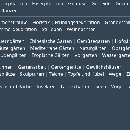
rberpflanzen
Faserpflanzen
Gemüse
Getreide
Gewür
pflanzen
umensträuße
Floristik
Frühlingsdekoration
Grabgestal
mmerdekoration
Stillleben
Weihnachten
uerngärten
Chinesische Gärten
Gemüsegärten
Hofgä
äutergärten
Mediterrane Gärten
Naturgärten
Obstgär
audengärten
Tropische Gärten
Vorgärten
Wassergärt
unnen
Gartenarbeit
Gartengeräte
Gewächshäuser
H
zplätze
Skulpturen
Teiche
Töpfe und Kübel
Wege
Z
üsse und Bäche
Insekten
Landschaften
Seen
Vögel