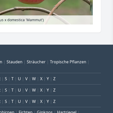
lus x domestica 'Mammut')
en
Stauden
Sträucher
Tropische Pflanzen
R
S
T
U
V
W
X
Y
Z
R
S
T
U
V
W
X
Y
Z
R
S
T
U
V
W
X
Y
Z
nbirnen
Fichten
Ginkgos
Hartriegel