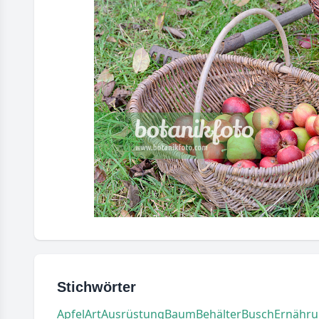
Stichwörter
Apfel
Art
Ausrüstung
Baum
Behälter
Busch
Ernähr