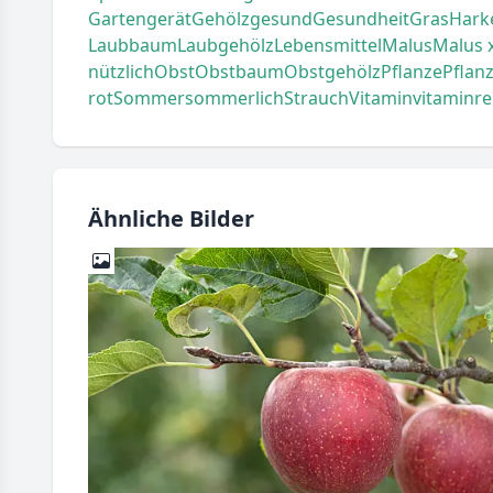
Gartengerät
Gehölz
gesund
Gesundheit
Gras
Hark
Laubbaum
Laubgehölz
Lebensmittel
Malus
Malus 
nützlich
Obst
Obstbaum
Obstgehölz
Pflanze
Pflanz
rot
Sommer
sommerlich
Strauch
Vitamin
vitaminre
Ähnliche Bilder