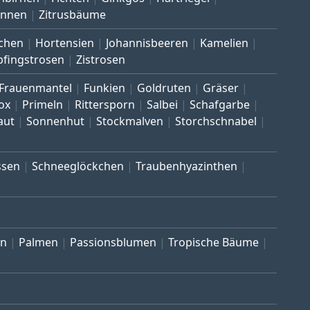
annen
Zitrusbäume
chen
Hortensien
Johannisbeeren
Kamelien
pfingstrosen
Zistrosen
Frauenmantel
Funkien
Goldruten
Gräser
ox
Primeln
Rittersporn
Salbei
Schafgarbe
aut
Sonnenhut
Stockmalven
Storchschnabel
ssen
Schneeglöckchen
Traubenhyazinthen
en
Palmen
Passionsblumen
Tropische Bäume