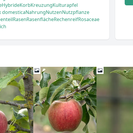
e
Hybride
Korb
Kreuzung
Kulturapfel
x domestica
Nahrung
Nutzen
Nutzpflanze
enteil
Rasen
Rasenfläche
Rechen
reif
Rosaceae
ich