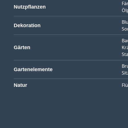
Fä
Nutzpflanzen
Öl
Bl
Dekoration
So
Ba
Kr
Gärten
St
Br
Gartenelemente
Sit
Fl
Natur