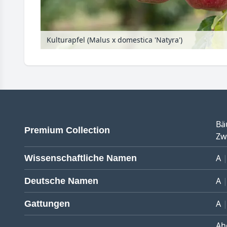
Kulturapfel (Malus x domestica 'Natyra')
Bä
Premium Collection
Zw
A
Wissenschaftliche Namen
A
Deutsche Namen
A
Gattungen
Ah