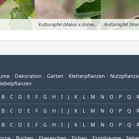
Kulturapfel (Malus x domestica 'Mariella')
Kulturapfel (Ma
ume
Dekoration
Gärten
Kletterpflanzen
Nutzpflanz
iebelpflanzen
B
C
D
E
F
G
H
I
J
K
L
M
N
O
P
Q
B
C
D
E
F
G
H
I
J
K
L
M
N
O
P
Q
B
C
D
E
F
G
H
I
J
K
L
M
N
O
P
Q
orne
Buchen
Ebereschen
Eichen
Essigbäume
Felse