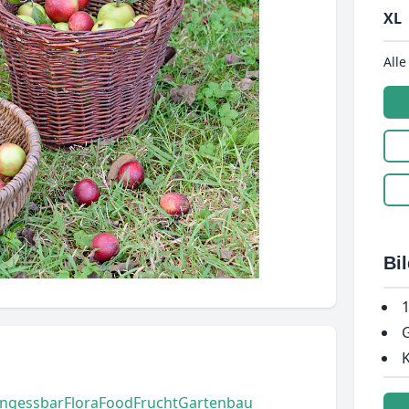
XL
Alle
Bi
1
G
K
ung
essbar
Flora
Food
Frucht
Gartenbau