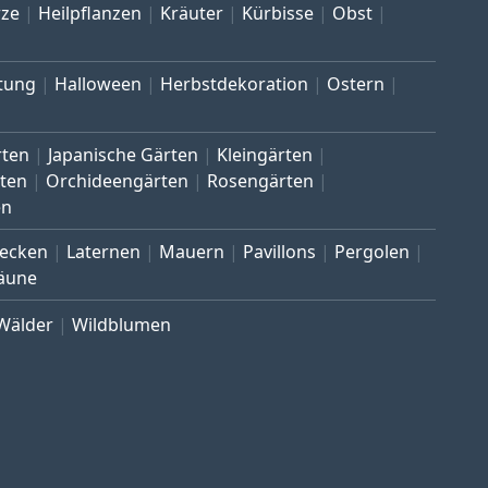
ze
Heilpflanzen
Kräuter
Kürbisse
Obst
tung
Halloween
Herbstdekoration
Ostern
rten
Japanische Gärten
Kleingärten
ten
Orchideengärten
Rosengärten
en
ecken
Laternen
Mauern
Pavillons
Pergolen
äune
Wälder
Wildblumen