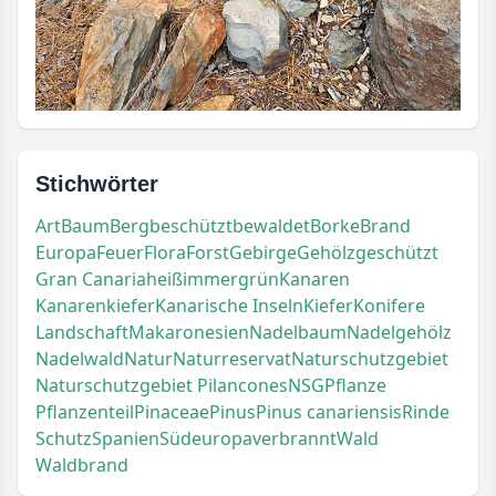
Stichwörter
Art
Baum
Berg
beschützt
bewaldet
Borke
Brand
Europa
Feuer
Flora
Forst
Gebirge
Gehölz
geschützt
Gran Canaria
heiß
immergrün
Kanaren
Kanarenkiefer
Kanarische Inseln
Kiefer
Konifere
Landschaft
Makaronesien
Nadelbaum
Nadelgehölz
Nadelwald
Natur
Naturreservat
Naturschutzgebiet
Naturschutzgebiet Pilancones
NSG
Pflanze
Pflanzenteil
Pinaceae
Pinus
Pinus canariensis
Rinde
Schutz
Spanien
Südeuropa
verbrannt
Wald
Waldbrand