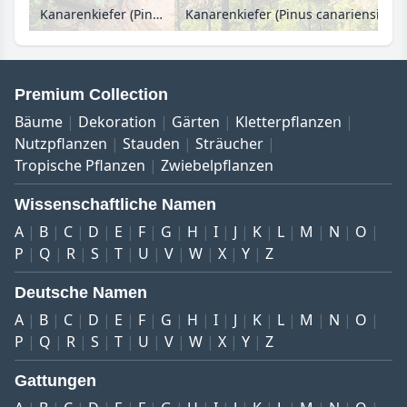
Kanarenkiefer (Pinus canariensis), Naturschutzgebiet Pilancones, Gran Canaria, Spanien
Premium Collection
Bäume
Dekoration
Gärten
Kletterpflanzen
Nutzpflanzen
Stauden
Sträucher
Tropische Pflanzen
Zwiebelpflanzen
Wissenschaftliche Namen
A
B
C
D
E
F
G
H
I
J
K
L
M
N
O
P
Q
R
S
T
U
V
W
X
Y
Z
Deutsche Namen
A
B
C
D
E
F
G
H
I
J
K
L
M
N
O
P
Q
R
S
T
U
V
W
X
Y
Z
Gattungen