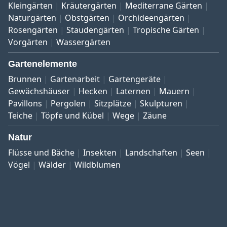
Kleingärten
Kräutergärten
Mediterrane Gärten
Naturgärten
Obstgärten
Orchideengärten
Rosengärten
Staudengärten
Tropische Gärten
Vorgärten
Wassergärten
Gartenelemente
Brunnen
Gartenarbeit
Gartengeräte
Gewächshäuser
Hecken
Laternen
Mauern
Pavillons
Pergolen
Sitzplätze
Skulpturen
Teiche
Töpfe und Kübel
Wege
Zäune
Natur
Flüsse und Bäche
Insekten
Landschaften
Seen
Vögel
Wälder
Wildblumen