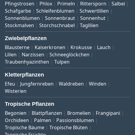
Pfingstrosen
Phlox
Primeln
Rittersporn
Salbei
Schafgarbe
Schleifenblumen
Schwertlilien
Sonnenblumen
Sonnenbraut
Sonnenhut
Stockmalven
Storchschnabel
Taglilien
Zwiebelpflanzen
Blausterne
Kaiserkronen
Krokusse
Lauch
Lilien
Narzissen
Schneeglöckchen
Traubenhyazinthen
Tulpen
Kletterpflanzen
Efeu
Jungfernreben
Waldreben
Winden
Wisterien
Tropische Pflanzen
Begonien
Blattpflanzen
Bromelien
Frangipani
Orchideen
Palmen
Passionsblumen
Tropische Bäume
Tropische Blüten
Tropische Früchte