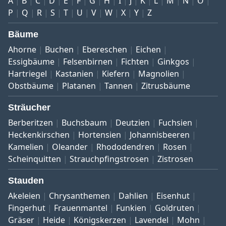
A
B
C
D
E
F
G
H
I
J
K
L
M
N
O
P
Q
R
S
T
U
V
W
X
Y
Z
Bäume
Ahorne
Buchen
Ebereschen
Eichen
Essigbäume
Felsenbirnen
Fichten
Ginkgos
Hartriegel
Kastanien
Kiefern
Magnolien
Obstbäume
Platanen
Tannen
Zitrusbäume
Sträucher
Berberitzen
Buchsbaum
Deutzien
Fuchsien
Heckenkirschen
Hortensien
Johannisbeeren
Kamelien
Oleander
Rhododendren
Rosen
Scheinquitten
Strauchpfingstrosen
Zistrosen
Stauden
Akeleien
Chrysanthemen
Dahlien
Eisenhut
Fingerhut
Frauenmantel
Funkien
Goldruten
Gräser
Heide
Königskerzen
Lavendel
Mohn