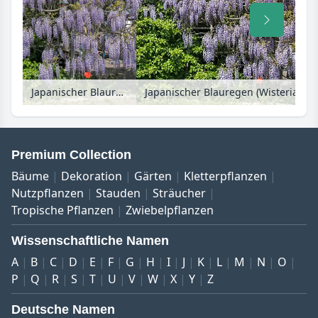
Japanischer Blauregen (Wisteria floribunda 'Multijuga')
Premium Collection
Bäume
Dekoration
Gärten
Kletterpflanzen
Nutzpflanzen
Stauden
Sträucher
Tropische Pflanzen
Zwiebelpflanzen
Wissenschaftliche Namen
A
B
C
D
E
F
G
H
I
J
K
L
M
N
O
P
Q
R
S
T
U
V
W
X
Y
Z
Deutsche Namen