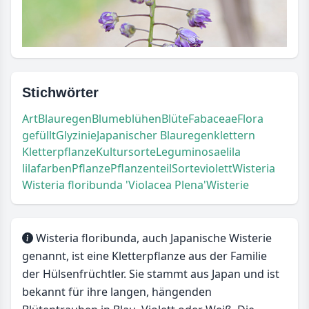
Stichwörter
Art
Blauregen
Blume
blühen
Blüte
Fabaceae
Flora
gefüllt
Glyzinie
Japanischer Blauregen
klettern
Kletterpflanze
Kultursorte
Leguminosae
lila
lilafarben
Pflanze
Pflanzenteil
Sorte
violett
Wisteria
Wisteria floribunda 'Violacea Plena'
Wisterie
Wisteria floribunda, auch Japanische Wisterie
genannt, ist eine Kletterpflanze aus der Familie
der Hülsenfrüchtler. Sie stammt aus Japan und ist
bekannt für ihre langen, hängenden