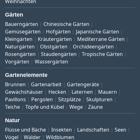
Weihnachten
Gärten
Bauerngärten
Chinesische Gärten
Gemüsegärten
Hofgärten
Japanische Gärten
Kleingärten
Kräutergärten
Mediterrane Gärten
Naturgärten
Obstgärten
Orchideengärten
Rosengärten
Staudengärten
Tropische Gärten
Vorgärten
Wassergärten
Gartenelemente
Brunnen
Gartenarbeit
Gartengeräte
Gewächshäuser
Hecken
Laternen
Mauern
Pavillons
Pergolen
Sitzplätze
Skulpturen
Teiche
Töpfe und Kübel
Wege
Zäune
Natur
Flüsse und Bäche
Insekten
Landschaften
Seen
Vögel
Wälder
Wildblumen