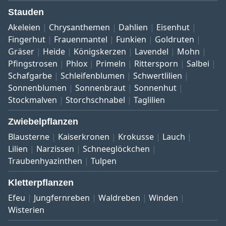
Stauden
Akeleien
Chrysanthemen
Dahlien
Eisenhut
Fingerhut
Frauenmantel
Funkien
Goldruten
Gräser
Heide
Königskerzen
Lavendel
Mohn
Pfingstrosen
Phlox
Primeln
Rittersporn
Salbei
Schafgarbe
Schleifenblumen
Schwertlilien
Sonnenblumen
Sonnenbraut
Sonnenhut
Stockmalven
Storchschnabel
Taglilien
Zwiebelpflanzen
Blausterne
Kaiserkronen
Krokusse
Lauch
Lilien
Narzissen
Schneeglöckchen
Traubenhyazinthen
Tulpen
Kletterpflanzen
Efeu
Jungfernreben
Waldreben
Winden
Wisterien