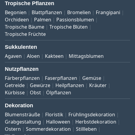
Tropische Pflanzen
Begonien
Blattpflanzen
Bromelien
Frangipani
Orchideen
Palmen
Passionsblumen
Tropische Bäume
Tropische Blüten
Tropische Früchte
Sukkulenten
Agaven
Aloen
Kakteen
Mittagsblumen
Nutzpflanzen
Färberpflanzen
Faserpflanzen
Gemüse
Getreide
Gewürze
Heilpflanzen
Kräuter
Kürbisse
Obst
Ölpflanzen
Dekoration
Blumensträuße
Floristik
Frühlingsdekoration
Grabgestaltung
Halloween
Herbstdekoration
Ostern
Sommerdekoration
Stillleben