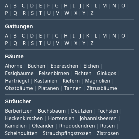
A
B
C
D
E
F
G
H
I
J
K
L
M
N
O
P
Q
R
S
T
U
V
W
X
Y
Z
Gattungen
A
B
C
D
E
F
G
H
I
J
K
L
M
N
O
P
Q
R
S
T
U
V
W
X
Y
Z
Bäume
Ahorne
Buchen
Ebereschen
Eichen
Essigbäume
Felsenbirnen
Fichten
Ginkgos
Hartriegel
Kastanien
Kiefern
Magnolien
Obstbäume
Platanen
Tannen
Zitrusbäume
Sträucher
Berberitzen
Buchsbaum
Deutzien
Fuchsien
Heckenkirschen
Hortensien
Johannisbeeren
Kamelien
Oleander
Rhododendren
Rosen
Scheinquitten
Strauchpfingstrosen
Zistrosen