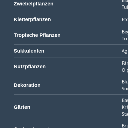
Bl
Zwiebelpflanzen
Tu
Ef
Kletterpflanzen
Be
Tropische Pflanzen
Tr
Ag
Sukkulenten
Fä
Nutzpflanzen
Öl
Bl
Dekoration
So
Ba
Kr
Gärten
St
Br