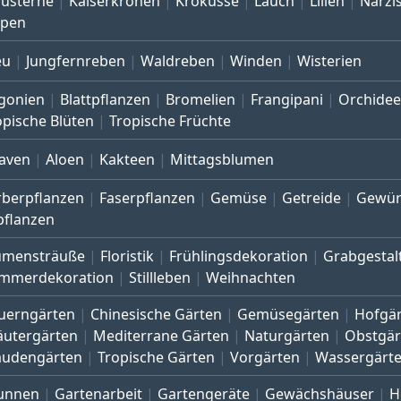
austerne
Kaiserkronen
Krokusse
Lauch
Lilien
Narzi
lpen
eu
Jungfernreben
Waldreben
Winden
Wisterien
gonien
Blattpflanzen
Bromelien
Frangipani
Orchide
opische Blüten
Tropische Früchte
aven
Aloen
Kakteen
Mittagsblumen
rberpflanzen
Faserpflanzen
Gemüse
Getreide
Gewür
pflanzen
umensträuße
Floristik
Frühlingsdekoration
Grabgestal
mmerdekoration
Stillleben
Weihnachten
uerngärten
Chinesische Gärten
Gemüsegärten
Hofgä
äutergärten
Mediterrane Gärten
Naturgärten
Obstgär
audengärten
Tropische Gärten
Vorgärten
Wassergärt
unnen
Gartenarbeit
Gartengeräte
Gewächshäuser
H