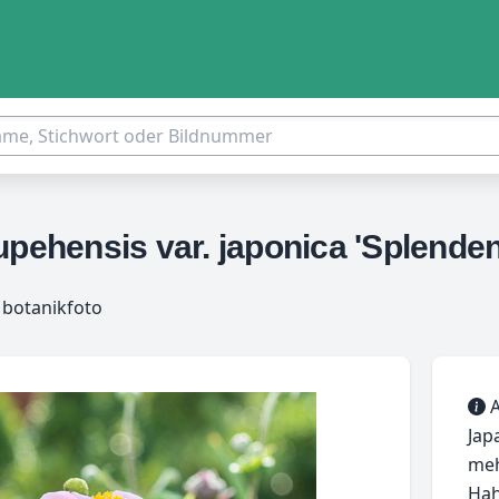
hensis var. japonica 'Splenden
 botanikfoto
A
Jap
meh
Hah