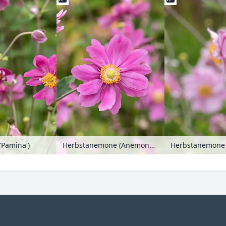
'Pamina')
Herbstanemone (Anemone hupehensis var. japonica 'Pamina')