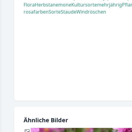
Flora
Herbstanemone
Kultursorte
mehrjährig
Pfla
rosafarben
Sorte
Staude
Windröschen
Ähnliche Bilder