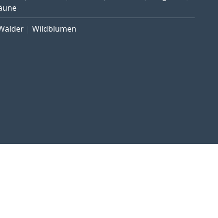
äune
Wälder
Wildblumen