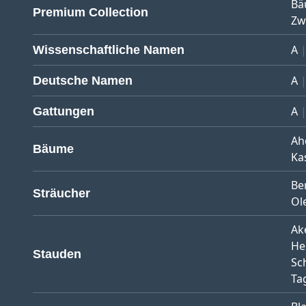
Bä
Premium Collection
Zw
A
Wissenschaftliche Namen
A
Deutsche Namen
A
Gattungen
Ah
Bäume
Ka
Be
Sträucher
Ol
Ak
He
Stauden
Sc
Tag