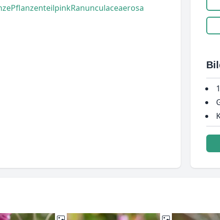
nze
Pflanzenteil
pink
Ranunculaceae
rosa
Bi
1
G
K