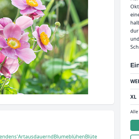
Okt
ein
hal
dur
und
Sch
Ein
WE
XL
Alle
lendens'
Art
ausdauernd
Blume
blühen
Blüte