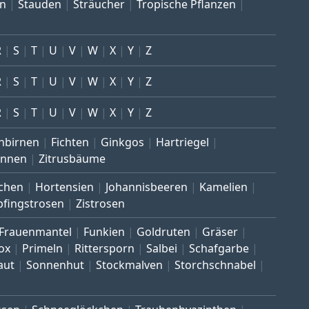
en
Stauden
Sträucher
Tropische Pflanzen
R
S
T
U
V
W
X
Y
Z
R
S
T
U
V
W
X
Y
Z
R
S
T
U
V
W
X
Y
Z
nbirnen
Fichten
Ginkgos
Hartriegel
annen
Zitrusbäume
chen
Hortensien
Johannisbeeren
Kamelien
pfingstrosen
Zistrosen
Frauenmantel
Funkien
Goldruten
Gräser
ox
Primeln
Rittersporn
Salbei
Schafgarbe
aut
Sonnenhut
Stockmalven
Storchschnabel