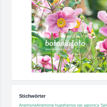
Stichwörter
Anemone
Anemone hupehensis var. japonica 'Sp