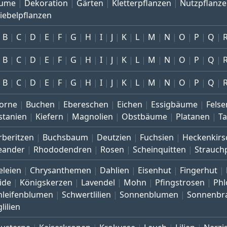
ume
Dekoration
Gärten
Kletterpflanzen
Nutzpflanz
iebelpflanzen
B
C
D
E
F
G
H
I
J
K
L
M
N
O
P
Q
B
C
D
E
F
G
H
I
J
K
L
M
N
O
P
Q
B
C
D
E
F
G
H
I
J
K
L
M
N
O
P
Q
orne
Buchen
Ebereschen
Eichen
Essigbäume
Felse
stanien
Kiefern
Magnolien
Obstbäume
Platanen
T
rberitzen
Buchsbaum
Deutzien
Fuchsien
Heckenkirs
eander
Rhododendren
Rosen
Scheinquitten
Strauch
eleien
Chrysanthemen
Dahlien
Eisenhut
Fingerhut
ide
Königskerzen
Lavendel
Mohn
Pfingstrosen
Phl
hleifenblumen
Schwertlilien
Sonnenblumen
Sonnenbr
lilien