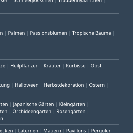
ssen
Schneeglöckchen
Traubenhyazinthen
en
Palmen
Passionsblumen
Tropische Bäume
ze
Heilpflanzen
Kräuter
Kürbisse
Obst
tung
Halloween
Herbstdekoration
Ostern
rten
Japanische Gärten
Kleingärten
ten
Orchideengärten
Rosengärten
en
ecken
Laternen
Mauern
Pavillons
Pergolen