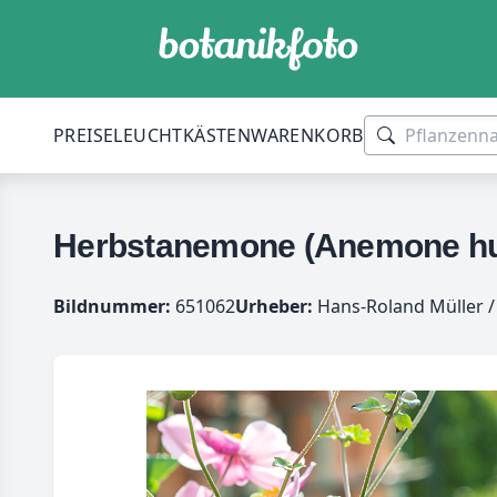
PREISE
LEUCHTKÄSTEN
WARENKORB
Herbstanemone (Anemone hupe
Bildnummer:
651062
Urheber:
Hans-Roland Müller /