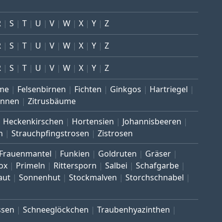
R
S
T
U
V
W
X
Y
Z
R
S
T
U
V
W
X
Y
Z
R
S
T
U
V
W
X
Y
Z
me
Felsenbirnen
Fichten
Ginkgos
Hartriegel
annen
Zitrusbäume
Heckenkirschen
Hortensien
Johannisbeeren
n
Strauchpfingstrosen
Zistrosen
Frauenmantel
Funkien
Goldruten
Gräser
ox
Primeln
Rittersporn
Salbei
Schafgarbe
aut
Sonnenhut
Stockmalven
Storchschnabel
ssen
Schneeglöckchen
Traubenhyazinthen