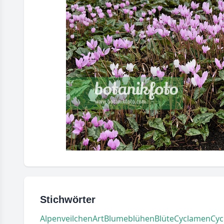
Stichwörter
Alpenveilchen
Art
Blume
blühen
Blüte
Cyclamen
Cyc