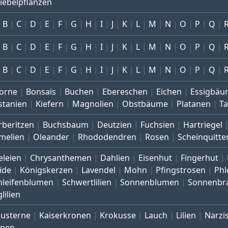
iebelpflanzen
B
C
D
E
F
G
H
I
J
K
L
M
N
O
P
Q
B
C
D
E
F
G
H
I
J
K
L
M
N
O
P
Q
B
C
D
E
F
G
H
I
J
K
L
M
N
O
P
Q
orne
Bonsais
Buchen
Ebereschen
Eichen
Essigbäu
stanien
Kiefern
Magnolien
Obstbäume
Platanen
T
rberitzen
Buchsbaum
Deutzien
Fuchsien
Hartriegel
melien
Oleander
Rhododendren
Rosen
Scheinquitte
eleien
Chrysanthemen
Dahlien
Eisenhut
Fingerhut
ide
Königskerzen
Lavendel
Mohn
Pfingstrosen
Phl
hleifenblumen
Schwertlilien
Sonnenblumen
Sonnenbr
lilien
austerne
Kaiserkronen
Krokusse
Lauch
Lilien
Narzi
lpen