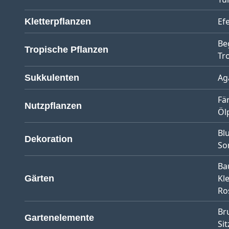
Ef
Kletterpflanzen
Be
Tropische Pflanzen
Tr
Ag
Sukkulenten
Fä
Nutzpflanzen
Öl
Bl
Dekoration
So
Ba
Kl
Gärten
Ro
Br
Gartenelemente
Sit