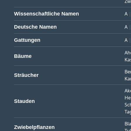
Zw
A
Wissenschaftliche Namen
A
Deutsche Namen
A
Gattungen
Ah
Bäume
Ka
Be
Sträucher
Ka
Ak
He
Stauden
Sc
Tag
Bl
Zwiebelpflanzen
Tu