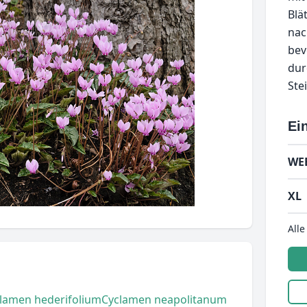
Blä
nac
bev
dur
Ste
Ein
WE
XL
Alle
lamen hederifolium
Cyclamen neapolitanum