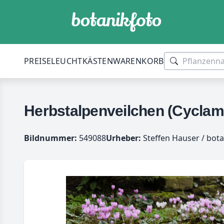
PREISE
LEUCHTKÄSTEN
WARENKORB
Herbstalpenveilchen (Cyclam
Bildnummer:
549088
Urheber:
Steffen Hauser / bota