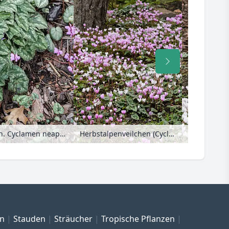
Herbstalpenveilchen (Cyclamen hederifolium syn. Cyclamen neapolitanum)
Herbstalpenveilchen (Cyclamen hederifolium syn. Cyclamen neapolitanum)
en
Stauden
Sträucher
Tropische Pflanzen