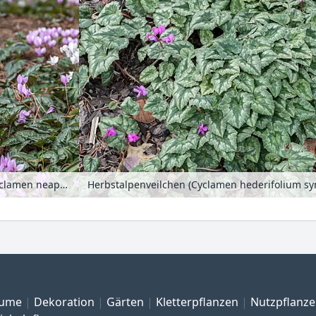
Herbstalpenveilchen (Cyclamen hederifolium syn. Cyclamen neapolitanum)
ume
Dekoration
Gärten
Kletterpflanzen
Nutzpflanz