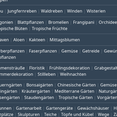
eu
Jungfernreben
Waldreben
Winden
Wisterien
gonien
Blattpflanzen
Bromelien
Frangipani
Orchide
opische Blüten
Tropische Früchte
aven
Aloen
Kakteen
Mittagsblumen
rberpflanzen
Faserpflanzen
Gemüse
Getreide
Gewür
pflanzen
umensträuße
Floristik
Frühlingsdekoration
Grabgestal
mmerdekoration
Stillleben
Weihnachten
uerngärten
Bonsaigärten
Chinesische Gärten
Gemüse
eingärten
Kräutergärten
Mediterrane Gärten
Naturgär
sengärten
Staudengärten
Tropische Gärten
Vorgärte
unnen
Gartenarbeit
Gartengeräte
Gewächshäuser
H
zplätze
Skulpturen
Teiche
Töpfe und Kübel
Wege
Z