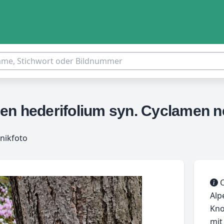
en hederifolium syn. Cyclamen n
nikfoto
C
Alp
Kno
mit