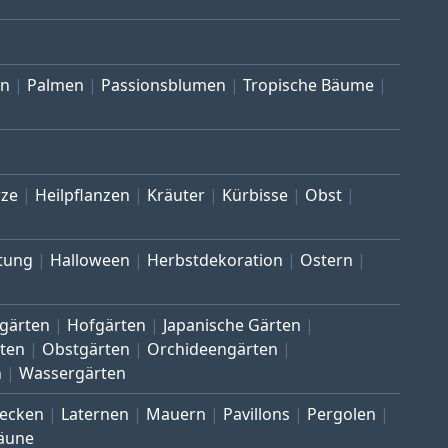
en
Palmen
Passionsblumen
Tropische Bäume
ze
Heilpflanzen
Kräuter
Kürbisse
Obst
tung
Halloween
Herbstdekoration
Ostern
gärten
Hofgärten
Japanische Gärten
ten
Obstgärten
Orchideengärten
n
Wassergärten
ecken
Laternen
Mauern
Pavillons
Pergolen
äune