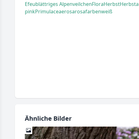
Efeublättriges Alpenveilchen
Flora
Herbst
Herbsta
pink
Primulaceae
rosa
rosafarben
weiß
Ähnliche Bilder