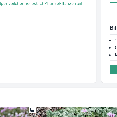
lpenveilchen
herbstlich
Pflanze
Pflanzenteil
Bi
1
G
K