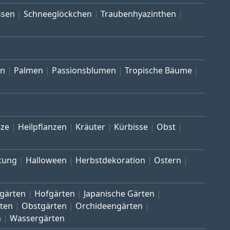
ssen
Schneeglöckchen
Traubenhyazinthen
en
Palmen
Passionsblumen
Tropische Bäume
ze
Heilpflanzen
Kräuter
Kürbisse
Obst
tung
Halloween
Herbstdekoration
Ostern
gärten
Hofgärten
Japanische Gärten
ten
Obstgärten
Orchideengärten
n
Wassergärten