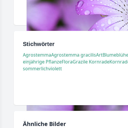
Stichwörter
Agrostemma
Agrostemma gracilis
Art
Blume
blüh
einjährige Pflanze
Flora
Grazile Kornrade
Kornrad
sommerlich
violett
Ähnliche Bilder