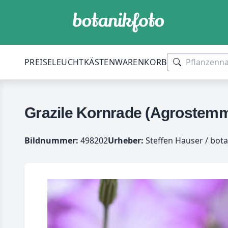
PREISE
LEUCHTKÄSTEN
WARENKORB
Grazile Kornrade (Agrostemma
Bildnummer:
498202
Urheber:
Steffen Hauser / bota