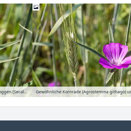
Gewöhnliche Kornrade (Agrostemma githago) und Roggen (Secale cereale)