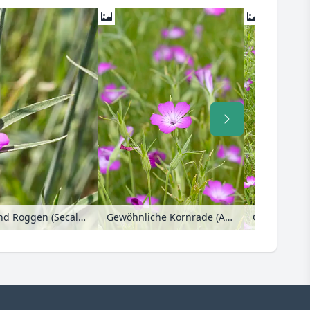
Gewöhnliche Kornrade (Agrostemma githago) und Roggen (Secale cereale)
Gewöhnliche Kornrade (Agrostemma githago)