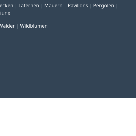
ecken
Laternen
Mauern
Pavillons
Pergolen
äune
Wälder
Wildblumen