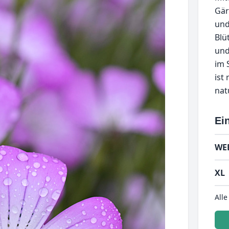
Gär
und
Blü
und
im 
ist 
nat
Ein
WE
XL
Alle