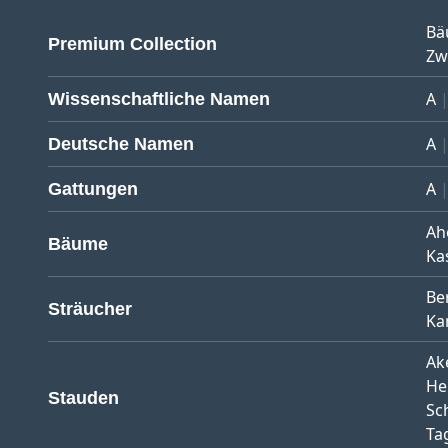
Bä
Premium Collection
Zw
A
Wissenschaftliche Namen
A
Deutsche Namen
A
Gattungen
Ah
Bäume
Ka
Be
Sträucher
Ka
Ak
He
Stauden
Sc
Tag