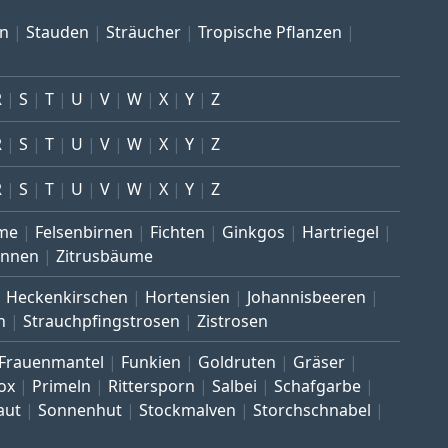
en
Stauden
Sträucher
Tropische Pflanzen
R
S
T
U
V
W
X
Y
Z
R
S
T
U
V
W
X
Y
Z
R
S
T
U
V
W
X
Y
Z
me
Felsenbirnen
Fichten
Ginkgos
Hartriegel
annen
Zitrusbäume
Heckenkirschen
Hortensien
Johannisbeeren
n
Strauchpfingstrosen
Zistrosen
Frauenmantel
Funkien
Goldruten
Gräser
ox
Primeln
Rittersporn
Salbei
Schafgarbe
aut
Sonnenhut
Stockmalven
Storchschnabel