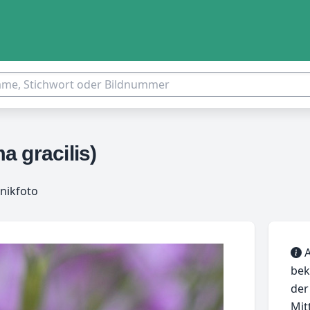
 gracilis)
nikfoto
A
bek
der
Mit