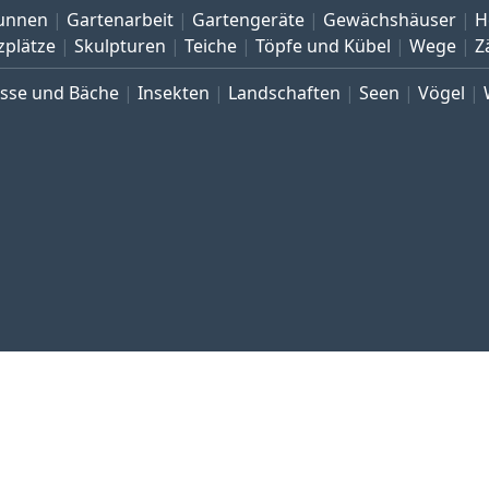
unnen
Gartenarbeit
Gartengeräte
Gewächshäuser
H
zplätze
Skulpturen
Teiche
Töpfe und Kübel
Wege
Z
üsse und Bäche
Insekten
Landschaften
Seen
Vögel