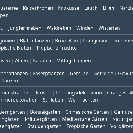
austerne
Kaiserkronen
Krokusse
Lauch
Lilien
Narzi
lpen
eu
Jungfernreben
Waldreben
Winden
Wisterien
gonien
Blattpflanzen
Bromelien
Frangipani
Orchide
opische Blüten
Tropische Früchte
aven
Aloen
Kakteen
Mittagsblumen
rberpflanzen
Faserpflanzen
Gemüse
Getreide
Gewür
pflanzen
umensträuße
Floristik
Frühlingsdekoration
Grabgestal
mmerdekoration
Stillleben
Weihnachten
uerngärten
Bonsaigärten
Chinesische Gärten
Gemüse
eingärten
Kräutergärten
Mediterrane Gärten
Naturgär
sengärten
Staudengärten
Tropische Gärten
Vorgärte