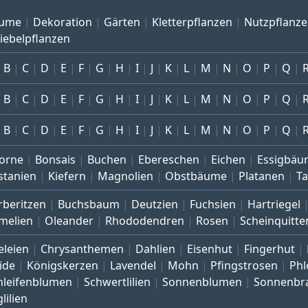
ume
Dekoration
Gärten
Kletterpflanzen
Nutzpflanz
iebelpflanzen
B
C
D
E
F
G
H
I
J
K
L
M
N
O
P
Q
B
C
D
E
F
G
H
I
J
K
L
M
N
O
P
Q
B
C
D
E
F
G
H
I
J
K
L
M
N
O
P
Q
orne
Bonsais
Buchen
Ebereschen
Eichen
Essigbäu
stanien
Kiefern
Magnolien
Obstbäume
Platanen
T
rberitzen
Buchsbaum
Deutzien
Fuchsien
Hartriegel
melien
Oleander
Rhododendren
Rosen
Scheinquitte
eleien
Chrysanthemen
Dahlien
Eisenhut
Fingerhut
ide
Königskerzen
Lavendel
Mohn
Pfingstrosen
Phl
hleifenblumen
Schwertlilien
Sonnenblumen
Sonnenbr
lilien