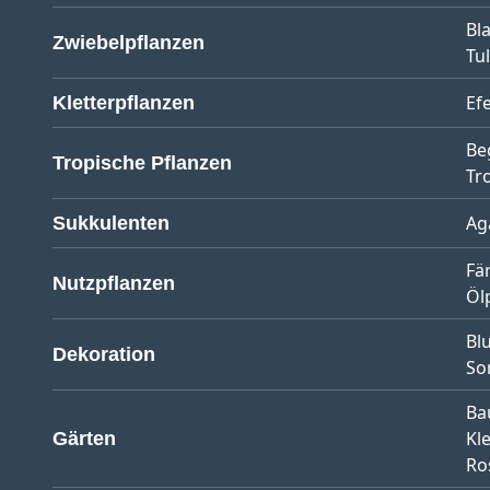
Bl
Zwiebelpflanzen
Tu
Ef
Kletterpflanzen
Be
Tropische Pflanzen
Tr
Ag
Sukkulenten
Fä
Nutzpflanzen
Öl
Bl
Dekoration
So
Ba
Kl
Gärten
Ro