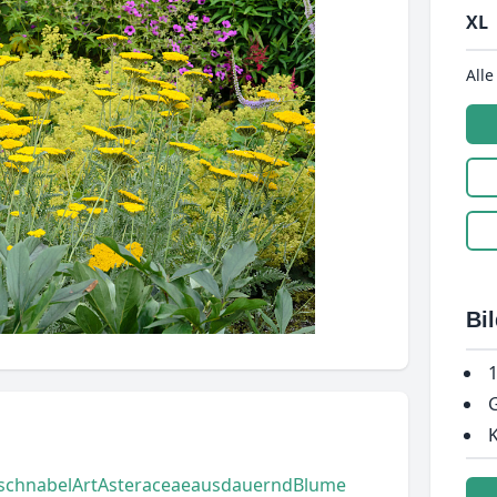
XL
Alle
Bi
1
G
K
schnabel
Art
Asteraceae
ausdauernd
Blume