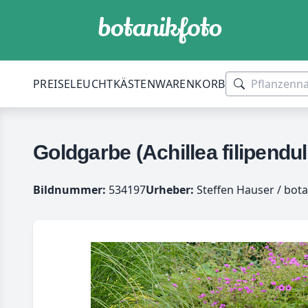
PREISE
LEUCHTKÄSTEN
WARENKORB
Goldgarbe (Achillea filipend
Bildnummer:
534197
Urheber:
Steffen Hauser / bota