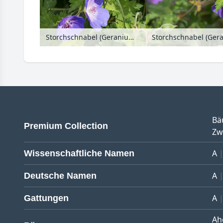
Storchschnabel (Geranium wallichianum 'Rozanne')
Bä
Premium Collection
Zw
A
Wissenschaftliche Namen
A
Deutsche Namen
A
Gattungen
Ah