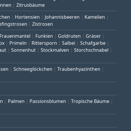
annen
Zitrusbäume
chen
Hortensien
Johannisbeeren
Kamelien
pfingstrosen
Zistrosen
Frauenmantel
Funkien
Goldruten
Gräser
ox
Primeln
Rittersporn
Salbei
Schafgarbe
aut
Sonnenhut
Stockmalven
Storchschnabel
ssen
Schneeglöckchen
Traubenhyazinthen
en
Palmen
Passionsblumen
Tropische Bäume