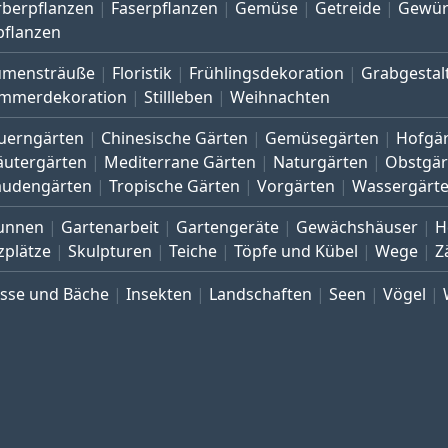
rberpflanzen
Faserpflanzen
Gemüse
Getreide
Gewür
pflanzen
umensträuße
Floristik
Frühlingsdekoration
Grabgestal
mmerdekoration
Stillleben
Weihnachten
uerngärten
Chinesische Gärten
Gemüsegärten
Hofgä
äutergärten
Mediterrane Gärten
Naturgärten
Obstgär
audengärten
Tropische Gärten
Vorgärten
Wassergärt
unnen
Gartenarbeit
Gartengeräte
Gewächshäuser
H
zplätze
Skulpturen
Teiche
Töpfe und Kübel
Wege
Z
üsse und Bäche
Insekten
Landschaften
Seen
Vögel