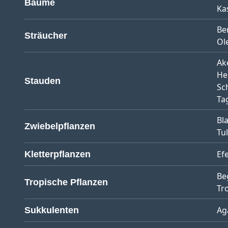
Bäume
Ka
Be
Sträucher
Ol
Ak
He
Stauden
Sc
Tag
Bl
Zwiebelpflanzen
Tu
Ef
Kletterpflanzen
Be
Tropische Pflanzen
Tr
Ag
Sukkulenten