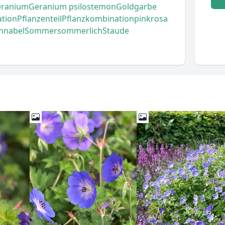
ranium
Geranium psilostemon
Goldgarbe
tion
Pflanzenteil
Pflanzkombination
pink
rosa
hnabel
Sommer
sommerlich
Staude