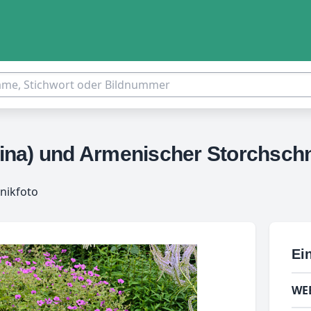
ulina) und Armenischer Storchsc
nikfoto
Ein
WE