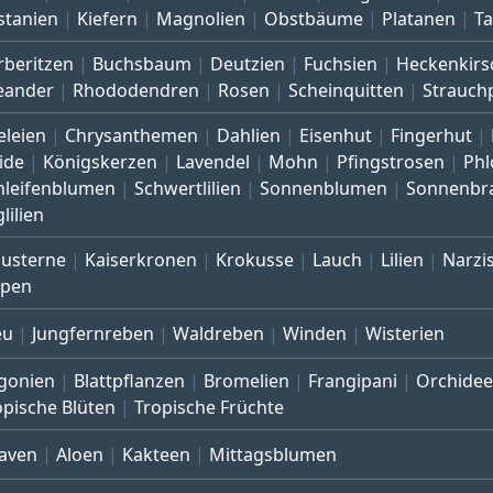
stanien
Kiefern
Magnolien
Obstbäume
Platanen
T
rberitzen
Buchsbaum
Deutzien
Fuchsien
Heckenkirs
eander
Rhododendren
Rosen
Scheinquitten
Strauch
eleien
Chrysanthemen
Dahlien
Eisenhut
Fingerhut
ide
Königskerzen
Lavendel
Mohn
Pfingstrosen
Phl
hleifenblumen
Schwertlilien
Sonnenblumen
Sonnenbr
lilien
austerne
Kaiserkronen
Krokusse
Lauch
Lilien
Narzi
lpen
eu
Jungfernreben
Waldreben
Winden
Wisterien
gonien
Blattpflanzen
Bromelien
Frangipani
Orchide
opische Blüten
Tropische Früchte
aven
Aloen
Kakteen
Mittagsblumen