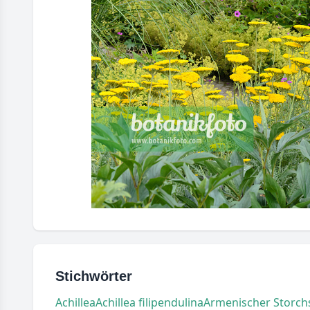
Stichwörter
Achillea
Achillea filipendulina
Armenischer Storch