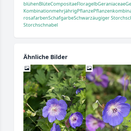
blühen
Blüte
Compositae
Flora
gelb
Geraniaceae
Ge
Kombination
mehrjährig
Pflanze
Pflanzenkombina
rosafarben
Schafgarbe
Schwarzäugiger Storchsc
Storchschnabel
Ähnliche Bilder