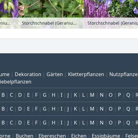
Storchschnabel (Geranium wallichianum 'Rozanne')
Storchschnabel (Geranium wallichianum 'Rozanne')
Storchschnabel (Gerani
ume
Dekoration
Gärten
Kletterpflanzen
Nutzpflanz
iebelpflanzen
B
C
D
E
F
G
H
I
J
K
L
M
N
O
P
Q
B
C
D
E
F
G
H
I
J
K
L
M
N
O
P
Q
B
C
D
E
F
G
H
I
J
K
L
M
N
O
P
Q
orne
Buchen
Ebereschen
Eichen
Essigbäume
Felse