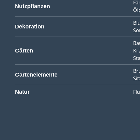
Fä
Nutzpflanzen
Öl
Bl
Dekoration
So
Ba
Kr
Gärten
St
Br
Gartenelemente
Sit
Fl
Natur