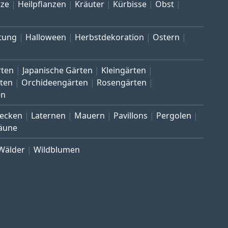
ze
Heilpflanzen
Kräuter
Kürbisse
Obst
tung
Halloween
Herbstdekoration
Ostern
rten
Japanische Gärten
Kleingärten
ten
Orchideengärten
Rosengärten
en
ecken
Laternen
Mauern
Pavillons
Pergolen
äune
Wälder
Wildblumen