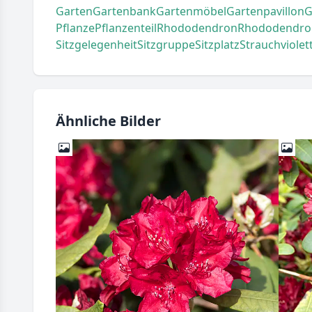
Garten
Gartenbank
Gartenmöbel
Gartenpavillon
G
Pflanze
Pflanzenteil
Rhododendron
Rhododendro
Sitzgelegenheit
Sitzgruppe
Sitzplatz
Strauch
violet
Ähnliche Bilder