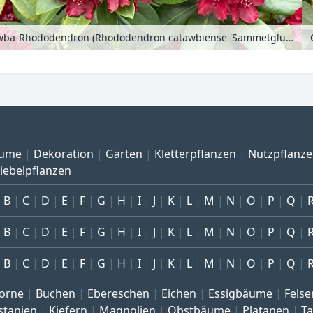
Catawba-Rhododendron (Rhododendron catawbiense 'Sammetglut')
ume
Dekoration
Gärten
Kletterpflanzen
Nutzpflanz
iebelpflanzen
B
C
D
E
F
G
H
I
J
K
L
M
N
O
P
Q
B
C
D
E
F
G
H
I
J
K
L
M
N
O
P
Q
B
C
D
E
F
G
H
I
J
K
L
M
N
O
P
Q
orne
Buchen
Ebereschen
Eichen
Essigbäume
Felse
stanien
Kiefern
Magnolien
Obstbäume
Platanen
T