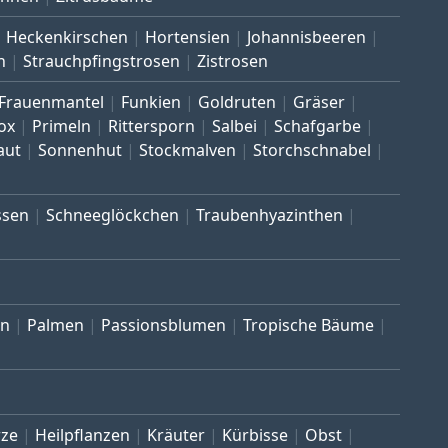
Heckenkirschen
Hortensien
Johannisbeeren
n
Strauchpfingstrosen
Zistrosen
Frauenmantel
Funkien
Goldruten
Gräser
ox
Primeln
Rittersporn
Salbei
Schafgarbe
aut
Sonnenhut
Stockmalven
Storchschnabel
ssen
Schneeglöckchen
Traubenhyazinthen
en
Palmen
Passionsblumen
Tropische Bäume
ze
Heilpflanzen
Kräuter
Kürbisse
Obst