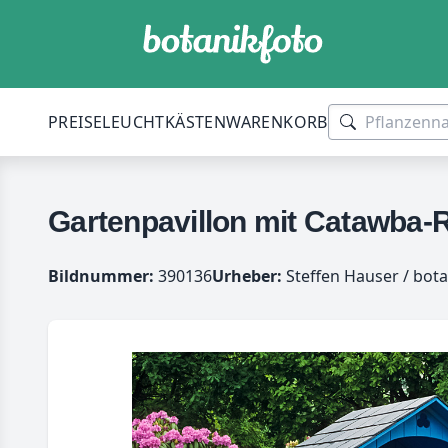
PREISE
LEUCHTKÄSTEN
WARENKORB
Gartenpavillon mit Catawba
Bildnummer:
390136
Urheber:
Steffen Hauser / bota