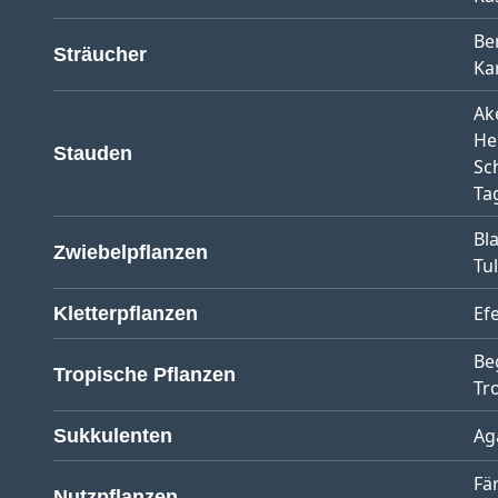
Be
Sträucher
Ka
Ak
He
Stauden
Sc
Tag
Bl
Zwiebelpflanzen
Tu
Ef
Kletterpflanzen
Be
Tropische Pflanzen
Tr
Ag
Sukkulenten
Fä
Nutzpflanzen