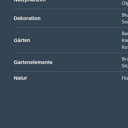
Öl
Bl
Dekoration
So
Ba
Kl
Gärten
Ro
Br
Gartenelemente
Sit
Fl
Natur