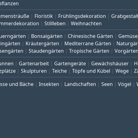
pflanzen
umensträuße
Floristik
Frühlingsdekoration
Grabgestal
mmerdekoration
Stillleben
Weihnachten
uerngärten
Bonsaigärten
Chinesische Gärten
Gemüse
eingärten
Kräutergärten
Mediterrane Gärten
Naturgär
sengärten
Staudengärten
Tropische Gärten
Vorgärte
unnen
Gartenarbeit
Gartengeräte
Gewächshäuser
H
zplätze
Skulpturen
Teiche
Töpfe und Kübel
Wege
Z
üsse und Bäche
Insekten
Landschaften
Seen
Vögel