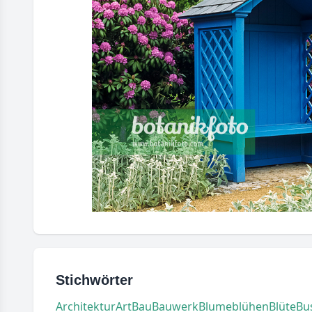
Stichwörter
Architektur
Art
Bau
Bauwerk
Blume
blühen
Blüte
Bu