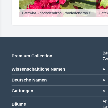
Catawba-Rhododendron (Rhododendron catawbiense 'Hachmanns Feuerschein')
Bä
Premium Collection
Zw
A
Wissenschaftliche Namen
A
Deutsche Namen
A
Gattungen
Ah
Bäume
Ka