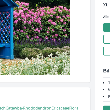
XL
Alle
Bi
1
G
K
sch
Catawba-Rhododendron
Ericaceae
Flora