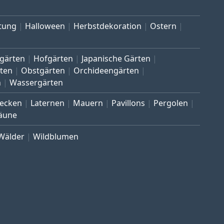
tung
Halloween
Herbstdekoration
Ostern
gärten
Hofgärten
Japanische Gärten
ten
Obstgärten
Orchideengärten
n
Wassergärten
ecken
Laternen
Mauern
Pavillons
Pergolen
äune
Wälder
Wildblumen