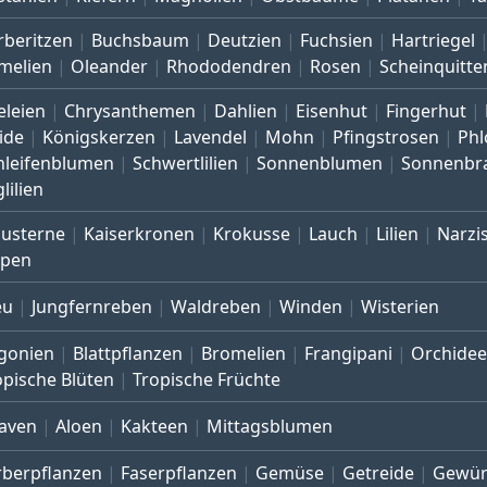
rberitzen
Buchsbaum
Deutzien
Fuchsien
Hartriegel
melien
Oleander
Rhododendren
Rosen
Scheinquitte
eleien
Chrysanthemen
Dahlien
Eisenhut
Fingerhut
ide
Königskerzen
Lavendel
Mohn
Pfingstrosen
Phl
hleifenblumen
Schwertlilien
Sonnenblumen
Sonnenbr
lilien
austerne
Kaiserkronen
Krokusse
Lauch
Lilien
Narzi
lpen
eu
Jungfernreben
Waldreben
Winden
Wisterien
gonien
Blattpflanzen
Bromelien
Frangipani
Orchide
opische Blüten
Tropische Früchte
aven
Aloen
Kakteen
Mittagsblumen
rberpflanzen
Faserpflanzen
Gemüse
Getreide
Gewür