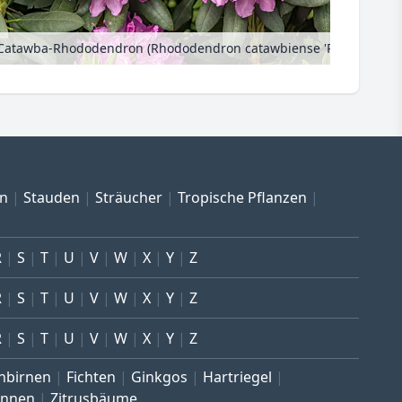
Catawba-Rhododendron (Rhododendron catawbiense 'Roseum Elegans')
en
Stauden
Sträucher
Tropische Pflanzen
R
S
T
U
V
W
X
Y
Z
R
S
T
U
V
W
X
Y
Z
R
S
T
U
V
W
X
Y
Z
nbirnen
Fichten
Ginkgos
Hartriegel
annen
Zitrusbäume