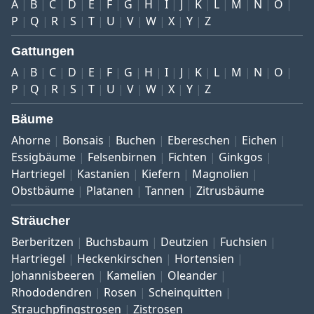
A
B
C
D
E
F
G
H
I
J
K
L
M
N
O
P
Q
R
S
T
U
V
W
X
Y
Z
Gattungen
A
B
C
D
E
F
G
H
I
J
K
L
M
N
O
P
Q
R
S
T
U
V
W
X
Y
Z
Bäume
Ahorne
Bonsais
Buchen
Ebereschen
Eichen
Essigbäume
Felsenbirnen
Fichten
Ginkgos
Hartriegel
Kastanien
Kiefern
Magnolien
Obstbäume
Platanen
Tannen
Zitrusbäume
Sträucher
Berberitzen
Buchsbaum
Deutzien
Fuchsien
Hartriegel
Heckenkirschen
Hortensien
Johannisbeeren
Kamelien
Oleander
Rhododendren
Rosen
Scheinquitten
Strauchpfingstrosen
Zistrosen