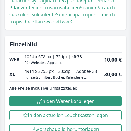
lilafarben
Nyctaginaceae
Opuntia
Opuntie
Pflanze
Pflanzenteil
pink
rosa
rosafarben
Spanien
Strauch
sukkulent
Sukkulente
Südeuropa
Tropen
tropisch
tropische Pflanze
violett
weiß
Einzelbild
1024 x 678 px | 72dpi | sRGB
10,00 €
WEB
Für Websites, Apps etc.
4914 x 3255 px | 300dpi | AdobeRGB
30,00 €
XL
Für Zeitschriften, Bücher, Kalender etc.
Alle Preise inklusive Umsatzsteuer.
In den Warenkorb legen
In den aktuellen Leuchtkasten legen
Vorschaubild herunterladen