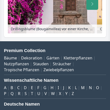
Drillingsblume (Bougainvillea) vor einer Kirche, Las Palmas, Gran Canaria, Spanien
Premium Collection
Bäume
Dekoration
Gärten
Kletterpflanzen
Nutzpflanzen
Stauden
Sträucher
Tropische Pflanzen
Zwiebelpflanzen
Wissenschaftliche Namen
A
B
C
D
E
F
G
H
I
J
K
L
M
N
O
P
Q
R
S
T
U
V
W
X
Y
Z
Deutsche Namen