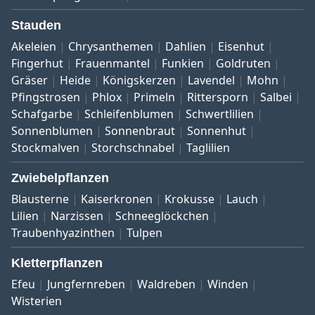
Stauden
Akeleien
Chrysanthemen
Dahlien
Eisenhut
Fingerhut
Frauenmantel
Funkien
Goldruten
Gräser
Heide
Königskerzen
Lavendel
Mohn
Pfingstrosen
Phlox
Primeln
Rittersporn
Salbei
Schafgarbe
Schleifenblumen
Schwertlilien
Sonnenblumen
Sonnenbraut
Sonnenhut
Stockmalven
Storchschnabel
Taglilien
Zwiebelpflanzen
Blausterne
Kaiserkronen
Krokusse
Lauch
Lilien
Narzissen
Schneeglöckchen
Traubenhyazinthen
Tulpen
Kletterpflanzen
Efeu
Jungfernreben
Waldreben
Winden
Wisterien