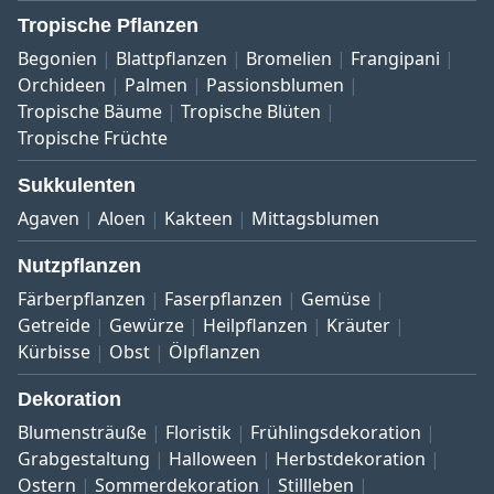
Tropische Pflanzen
Begonien
Blattpflanzen
Bromelien
Frangipani
Orchideen
Palmen
Passionsblumen
Tropische Bäume
Tropische Blüten
Tropische Früchte
Sukkulenten
Agaven
Aloen
Kakteen
Mittagsblumen
Nutzpflanzen
Färberpflanzen
Faserpflanzen
Gemüse
Getreide
Gewürze
Heilpflanzen
Kräuter
Kürbisse
Obst
Ölpflanzen
Dekoration
Blumensträuße
Floristik
Frühlingsdekoration
Grabgestaltung
Halloween
Herbstdekoration
Ostern
Sommerdekoration
Stillleben