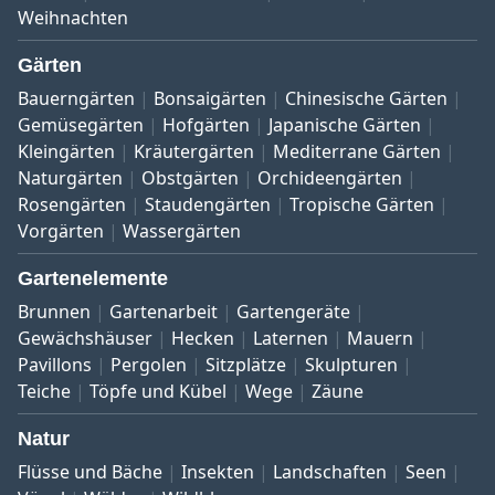
Weihnachten
Gärten
Bauerngärten
Bonsaigärten
Chinesische Gärten
Gemüsegärten
Hofgärten
Japanische Gärten
Kleingärten
Kräutergärten
Mediterrane Gärten
Naturgärten
Obstgärten
Orchideengärten
Rosengärten
Staudengärten
Tropische Gärten
Vorgärten
Wassergärten
Gartenelemente
Brunnen
Gartenarbeit
Gartengeräte
Gewächshäuser
Hecken
Laternen
Mauern
Pavillons
Pergolen
Sitzplätze
Skulpturen
Teiche
Töpfe und Kübel
Wege
Zäune
Natur
Flüsse und Bäche
Insekten
Landschaften
Seen