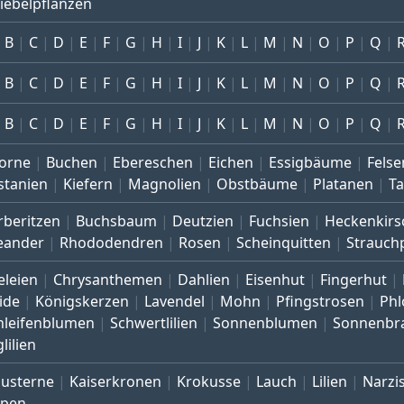
iebelpflanzen
B
C
D
E
F
G
H
I
J
K
L
M
N
O
P
Q
B
C
D
E
F
G
H
I
J
K
L
M
N
O
P
Q
B
C
D
E
F
G
H
I
J
K
L
M
N
O
P
Q
orne
Buchen
Ebereschen
Eichen
Essigbäume
Felse
stanien
Kiefern
Magnolien
Obstbäume
Platanen
T
rberitzen
Buchsbaum
Deutzien
Fuchsien
Heckenkirs
eander
Rhododendren
Rosen
Scheinquitten
Strauch
eleien
Chrysanthemen
Dahlien
Eisenhut
Fingerhut
ide
Königskerzen
Lavendel
Mohn
Pfingstrosen
Phl
hleifenblumen
Schwertlilien
Sonnenblumen
Sonnenbr
lilien
austerne
Kaiserkronen
Krokusse
Lauch
Lilien
Narzi
lpen