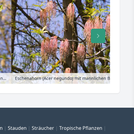
Eschenahorn (Acer negundo) mit weiblichen Blüten
Eschenahorn (Acer negundo) mit männlichen Blüten
en
Stauden
Sträucher
Tropische Pflanzen