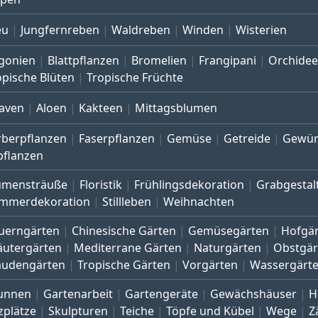
eu
Jungfernreben
Waldreben
Winden
Wisterien
gonien
Blattpflanzen
Bromelien
Frangipani
Orchide
opische Blüten
Tropische Früchte
aven
Aloen
Kakteen
Mittagsblumen
rberpflanzen
Faserpflanzen
Gemüse
Getreide
Gewür
pflanzen
umensträuße
Floristik
Frühlingsdekoration
Grabgestal
mmerdekoration
Stillleben
Weihnachten
uerngärten
Chinesische Gärten
Gemüsegärten
Hofgä
äutergärten
Mediterrane Gärten
Naturgärten
Obstgär
audengärten
Tropische Gärten
Vorgärten
Wassergärt
unnen
Gartenarbeit
Gartengeräte
Gewächshäuser
H
zplätze
Skulpturen
Teiche
Töpfe und Kübel
Wege
Z