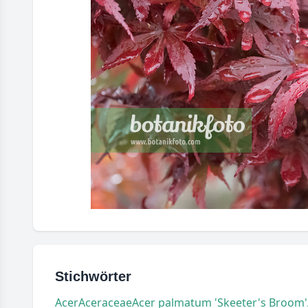
Stichwörter
Acer
Aceraceae
Acer palmatum 'Skeeter's Broom'