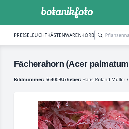
PREISE
LEUCHTKÄSTEN
WARENKORB
Fächerahorn (Acer palmatum 
Bildnummer:
664009
Urheber:
Hans-Roland Müller /