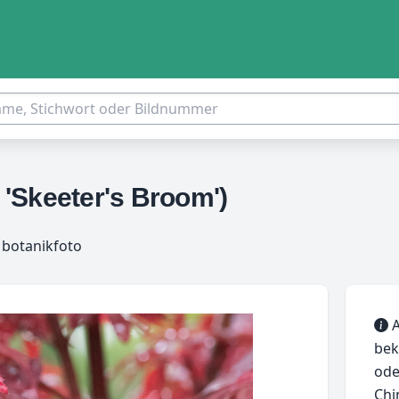
'Skeeter's Broom')
 botanikfoto
A
bek
ode
Chi