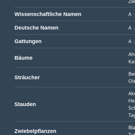
Zw
A
Wissenschaftliche Namen
A
Deutsche Namen
A
Gattungen
Ah
Bäume
Ka
Be
Sträucher
Ol
Ak
He
Stauden
Sc
Tag
Bl
Zwiebelpflanzen
Tu