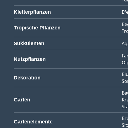
Ef
Kletterpflanzen
Be
Tropische Pflanzen
Tr
Ag
Sukkulenten
Fä
Nutzpflanzen
Öl
Bl
Dekoration
So
Ba
Kr
Gärten
St
Br
Gartenelemente
Sit