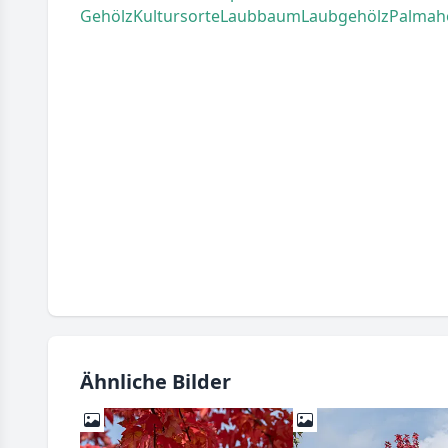
Gehölz
Kultursorte
Laubbaum
Laubgehölz
Palmah
Ähnliche Bilder