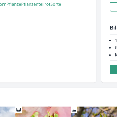
orn
Pflanze
Pflanzenteil
rot
Sorte
Bi
1
G
K