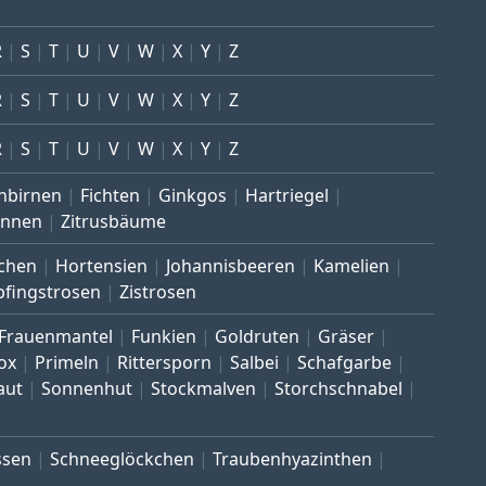
R
S
T
U
V
W
X
Y
Z
R
S
T
U
V
W
X
Y
Z
R
S
T
U
V
W
X
Y
Z
nbirnen
Fichten
Ginkgos
Hartriegel
annen
Zitrusbäume
chen
Hortensien
Johannisbeeren
Kamelien
pfingstrosen
Zistrosen
Frauenmantel
Funkien
Goldruten
Gräser
ox
Primeln
Rittersporn
Salbei
Schafgarbe
aut
Sonnenhut
Stockmalven
Storchschnabel
ssen
Schneeglöckchen
Traubenhyazinthen