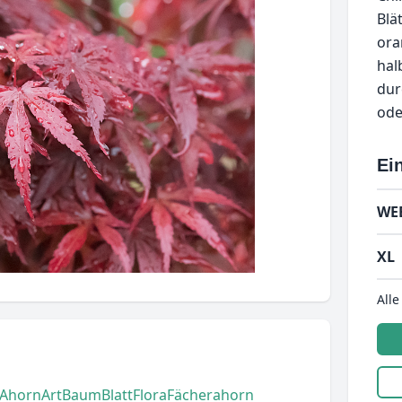
Blä
ora
hal
dur
ode
Ein
WE
XL
Alle
Ahorn
Art
Baum
Blatt
Flora
Fächerahorn