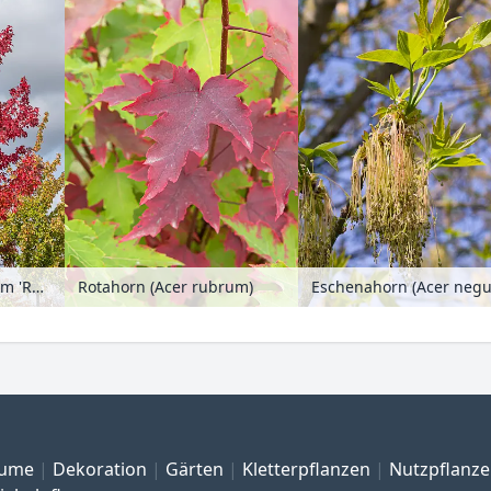
Rotahorn (Acer rubrum 'Redpointe')
Rotahorn (Acer rubrum)
ume
Dekoration
Gärten
Kletterpflanzen
Nutzpflanz