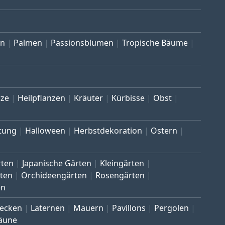
en
Palmen
Passionsblumen
Tropische Bäume
ze
Heilpflanzen
Kräuter
Kürbisse
Obst
tung
Halloween
Herbstdekoration
Ostern
rten
Japanische Gärten
Kleingärten
ten
Orchideengärten
Rosengärten
en
ecken
Laternen
Mauern
Pavillons
Pergolen
äune