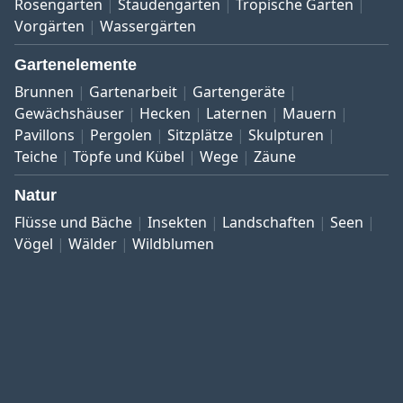
Rosengärten
Staudengärten
Tropische Gärten
Vorgärten
Wassergärten
Gartenelemente
Brunnen
Gartenarbeit
Gartengeräte
Gewächshäuser
Hecken
Laternen
Mauern
Pavillons
Pergolen
Sitzplätze
Skulpturen
Teiche
Töpfe und Kübel
Wege
Zäune
Natur
Flüsse und Bäche
Insekten
Landschaften
Seen
Vögel
Wälder
Wildblumen