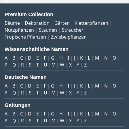
Premium Collection
Bäume
Dekoration
Gärten
Kletterpflanzen
Nutzpflanzen
Stauden
Sträucher
Tropische Pflanzen
Zwiebelpflanzen
Wissenschaftliche Namen
A
B
C
D
E
F
G
H
I
J
K
L
M
N
O
P
Q
R
S
T
U
V
W
X
Y
Z
Deutsche Namen
A
B
C
D
E
F
G
H
I
J
K
L
M
N
O
P
Q
R
S
T
U
V
W
X
Y
Z
Gattungen
A
B
C
D
E
F
G
H
I
J
K
L
M
N
O
P
Q
R
S
T
U
V
W
X
Y
Z