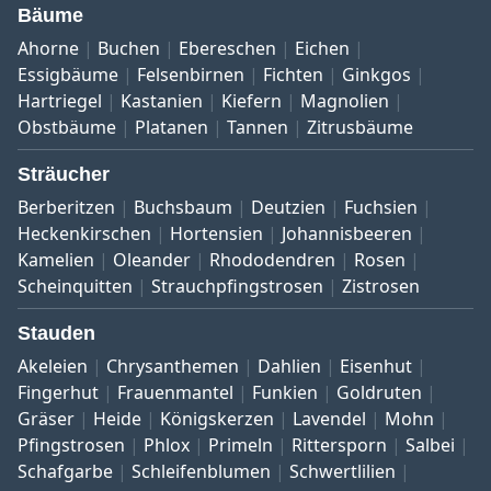
Bäume
Ahorne
Buchen
Ebereschen
Eichen
Essigbäume
Felsenbirnen
Fichten
Ginkgos
Hartriegel
Kastanien
Kiefern
Magnolien
Obstbäume
Platanen
Tannen
Zitrusbäume
Sträucher
Berberitzen
Buchsbaum
Deutzien
Fuchsien
Heckenkirschen
Hortensien
Johannisbeeren
Kamelien
Oleander
Rhododendren
Rosen
Scheinquitten
Strauchpfingstrosen
Zistrosen
Stauden
Akeleien
Chrysanthemen
Dahlien
Eisenhut
Fingerhut
Frauenmantel
Funkien
Goldruten
Gräser
Heide
Königskerzen
Lavendel
Mohn
Pfingstrosen
Phlox
Primeln
Rittersporn
Salbei
Schafgarbe
Schleifenblumen
Schwertlilien