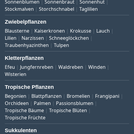
Sonnenblumen
Sonnenbraut
Sonnenhut
Stockmalven
Storchschnabel
Taglilien
Zwiebelpflanzen
Blausterne
Kaiserkronen
Krokusse
Lauch
Lilien
Narzissen
Schneeglöckchen
Traubenhyazinthen
Tulpen
Kletterpflanzen
Efeu
Jungfernreben
Waldreben
Winden
Wisterien
Tropische Pflanzen
Begonien
Blattpflanzen
Bromelien
Frangipani
Orchideen
Palmen
Passionsblumen
Tropische Bäume
Tropische Blüten
Tropische Früchte
Sukkulenten