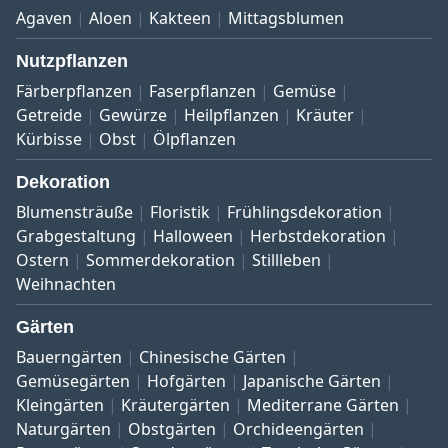
Agaven
Aloen
Kakteen
Mittagsblumen
Nutzpflanzen
Färberpflanzen
Faserpflanzen
Gemüse
Getreide
Gewürze
Heilpflanzen
Kräuter
Kürbisse
Obst
Ölpflanzen
Dekoration
Blumensträuße
Floristik
Frühlingsdekoration
Grabgestaltung
Halloween
Herbstdekoration
Ostern
Sommerdekoration
Stillleben
Weihnachten
Gärten
Bauerngärten
Chinesische Gärten
Gemüsegärten
Hofgärten
Japanische Gärten
Kleingärten
Kräutergärten
Mediterrane Gärten
Naturgärten
Obstgärten
Orchideengärten