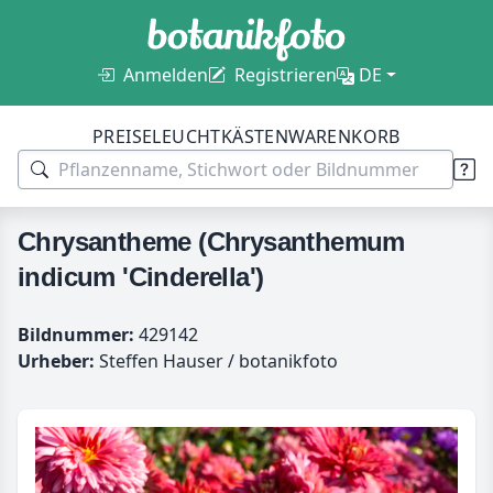
Anmelden
Registrieren
DE
PREISE
LEUCHTKÄSTEN
WARENKORB
Chrysantheme (Chrysanthemum
indicum 'Cinderella')
Bildnummer:
429142
Urheber:
Steffen Hauser / botanikfoto