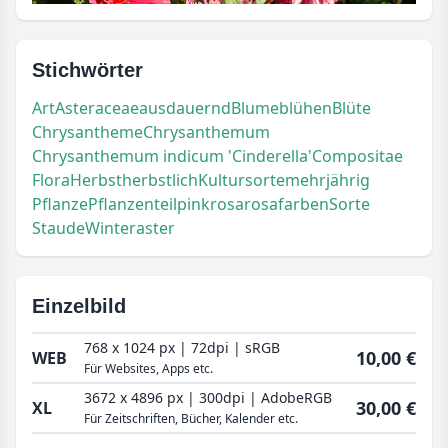
Stichwörter
Art
Asteraceae
ausdauernd
Blume
blühen
Blüte
Chrysantheme
Chrysanthemum
Chrysanthemum indicum 'Cinderella'
Compositae
Flora
Herbst
herbstlich
Kultursorte
mehrjährig
Pflanze
Pflanzenteil
pink
rosa
rosafarben
Sorte
Staude
Winteraster
Einzelbild
768 x 1024 px | 72dpi | sRGB
10,00 €
WEB
Für Websites, Apps etc.
3672 x 4896 px | 300dpi | AdobeRGB
30,00 €
XL
Für Zeitschriften, Bücher, Kalender etc.