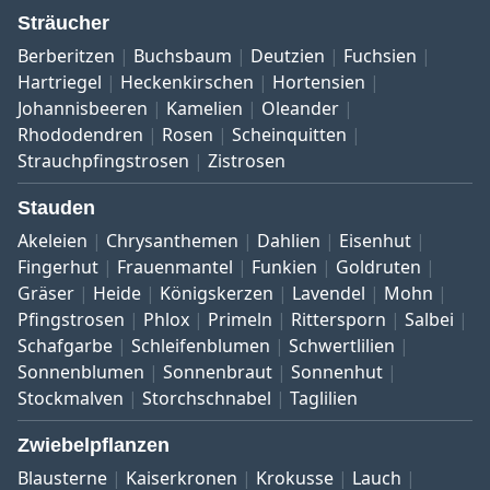
Sträucher
Berberitzen
Buchsbaum
Deutzien
Fuchsien
Hartriegel
Heckenkirschen
Hortensien
Johannisbeeren
Kamelien
Oleander
Rhododendren
Rosen
Scheinquitten
Strauchpfingstrosen
Zistrosen
Stauden
Akeleien
Chrysanthemen
Dahlien
Eisenhut
Fingerhut
Frauenmantel
Funkien
Goldruten
Gräser
Heide
Königskerzen
Lavendel
Mohn
Pfingstrosen
Phlox
Primeln
Rittersporn
Salbei
Schafgarbe
Schleifenblumen
Schwertlilien
Sonnenblumen
Sonnenbraut
Sonnenhut
Stockmalven
Storchschnabel
Taglilien
Zwiebelpflanzen
Blausterne
Kaiserkronen
Krokusse
Lauch