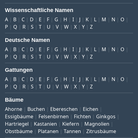
Wissenschaftliche Namen
A
B
C
D
E
F
G
H
I
J
K
L
M
N
O
P
Q
R
S
T
U
V
W
X
Y
Z
Deutsche Namen
A
B
C
D
E
F
G
H
I
J
K
L
M
N
O
P
Q
R
S
T
U
V
W
X
Y
Z
Gattungen
A
B
C
D
E
F
G
H
I
J
K
L
M
N
O
P
Q
R
S
T
U
V
W
X
Y
Z
Bäume
Ahorne
Buchen
Ebereschen
Eichen
Essigbäume
Felsenbirnen
Fichten
Ginkgos
Hartriegel
Kastanien
Kiefern
Magnolien
Obstbäume
Platanen
Tannen
Zitrusbäume