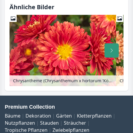
Ähnliche Bilder
Chrysantheme (Chrysanthemum x hortorum 'Königssohn')
Premium Collection
Bäume
Dekoration
Gärten
Kletterpflanzen
Nutzpflanzen
Stauden
Sträucher
Tropische Pflanzen
Zwiebelpflanzen