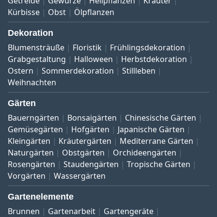
Getreide
Gewürze
Heilpflanzen
Kräuter
Kürbisse
Obst
Ölpflanzen
Dekoration
Blumensträuße
Floristik
Frühlingsdekoration
Grabgestaltung
Halloween
Herbstdekoration
Ostern
Sommerdekoration
Stillleben
Weihnachten
Gärten
Bauerngärten
Bonsaigärten
Chinesische Gärten
Gemüsegärten
Hofgärten
Japanische Gärten
Kleingärten
Kräutergärten
Mediterrane Gärten
Naturgärten
Obstgärten
Orchideengärten
Rosengärten
Staudengärten
Tropische Gärten
Vorgärten
Wassergärten
Gartenelemente
Brunnen
Gartenarbeit
Gartengeräte