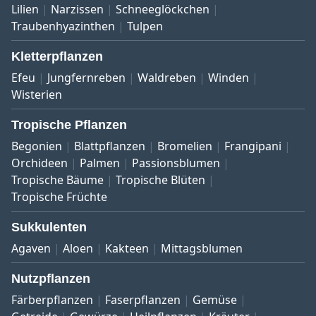
Lilien
Narzissen
Schneeglöckchen
Traubenhyazinthen
Tulpen
Kletterpflanzen
Efeu
Jungfernreben
Waldreben
Winden
Wisterien
Tropische Pflanzen
Begonien
Blattpflanzen
Bromelien
Frangipani
Orchideen
Palmen
Passionsblumen
Tropische Bäume
Tropische Blüten
Tropische Früchte
Sukkulenten
Agaven
Aloen
Kakteen
Mittagsblumen
Nutzpflanzen
Färberpflanzen
Faserpflanzen
Gemüse