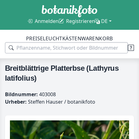
Anmelden
Registrieren
DE
PREISE
LEUCHTKÄSTEN
WARENKORB
Breitblättrige Platterbse (Lathyrus
latifolius)
Bildnummer:
403008
Urheber:
Steffen Hauser / botanikfoto