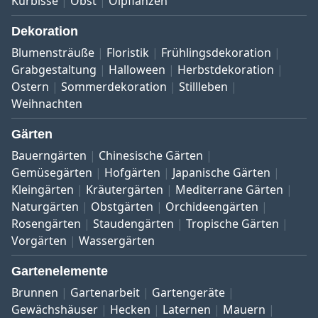
Kürbisse
Obst
Ölpflanzen
Dekoration
Blumensträuße
Floristik
Frühlingsdekoration
Grabgestaltung
Halloween
Herbstdekoration
Ostern
Sommerdekoration
Stillleben
Weihnachten
Gärten
Bauerngärten
Chinesische Gärten
Gemüsegärten
Hofgärten
Japanische Gärten
Kleingärten
Kräutergärten
Mediterrane Gärten
Naturgärten
Obstgärten
Orchideengärten
Rosengärten
Staudengärten
Tropische Gärten
Vorgärten
Wassergärten
Gartenelemente
Brunnen
Gartenarbeit
Gartengeräte
Gewächshäuser
Hecken
Laternen
Mauern