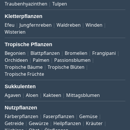
Traubenhyazinthen
Tulpen
Kletterpflanzen
Efeu
Jungfernreben
Waldreben
Winden
Wisterien
Tropische Pflanzen
Begonien
Blattpflanzen
Bromelien
Frangipani
Orchideen
Palmen
Passionsblumen
Tropische Bäume
Tropische Blüten
Tropische Früchte
Sukkulenten
Agaven
Aloen
Kakteen
Mittagsblumen
Nutzpflanzen
Färberpflanzen
Faserpflanzen
Gemüse
Getreide
Gewürze
Heilpflanzen
Kräuter