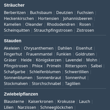
Sträucher
Berberitzen
Buchsbaum
Deutzien
Fuchsien
Heckenkirschen
Hortensien
Johannisbeeren
Kamelien
Oleander
Rhododendren
Rosen
Scheinquitten
Strauchpfingstrosen
Zistrosen
Stauden
Akeleien
Chrysanthemen
Dahlien
Eisenhut
Fingerhut
Frauenmantel
Funkien
Goldruten
Gräser
Heide
Königskerzen
Lavendel
Mohn
Pfingstrosen
Phlox
Primeln
Rittersporn
Salbei
Schafgarbe
Schleifenblumen
Schwertlilien
Sonnenblumen
Sonnenbraut
Sonnenhut
Stockmalven
Storchschnabel
Taglilien
Zwiebelpflanzen
Blausterne
Kaiserkronen
Krokusse
Lauch
Lilien
Narzissen
Schneeglöckchen