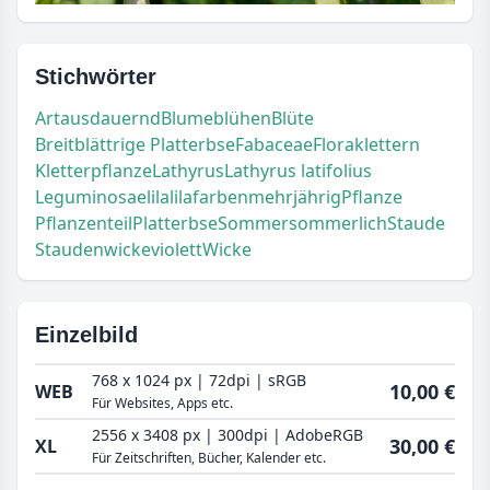
Stichwörter
Art
ausdauernd
Blume
blühen
Blüte
Breitblättrige Platterbse
Fabaceae
Flora
klettern
Kletterpflanze
Lathyrus
Lathyrus latifolius
Leguminosae
lila
lilafarben
mehrjährig
Pflanze
Pflanzenteil
Platterbse
Sommer
sommerlich
Staude
Staudenwicke
violett
Wicke
Einzelbild
768 x 1024 px | 72dpi | sRGB
10,00 €
WEB
Für Websites, Apps etc.
2556 x 3408 px | 300dpi | AdobeRGB
30,00 €
XL
Für Zeitschriften, Bücher, Kalender etc.