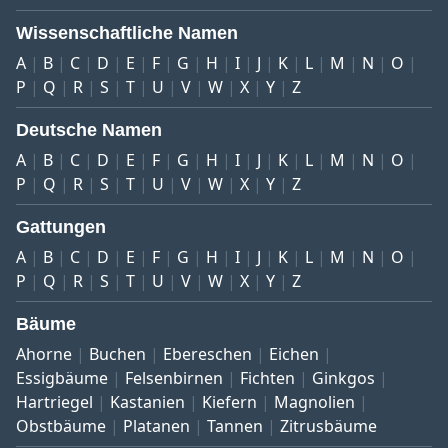
Wissenschaftliche Namen
A
B
C
D
E
F
G
H
I
J
K
L
M
N
O
P
Q
R
S
T
U
V
W
X
Y
Z
Deutsche Namen
A
B
C
D
E
F
G
H
I
J
K
L
M
N
O
P
Q
R
S
T
U
V
W
X
Y
Z
Gattungen
A
B
C
D
E
F
G
H
I
J
K
L
M
N
O
P
Q
R
S
T
U
V
W
X
Y
Z
Bäume
Ahorne
Buchen
Ebereschen
Eichen
Essigbäume
Felsenbirnen
Fichten
Ginkgos
Hartriegel
Kastanien
Kiefern
Magnolien
Obstbäume
Platanen
Tannen
Zitrusbäume