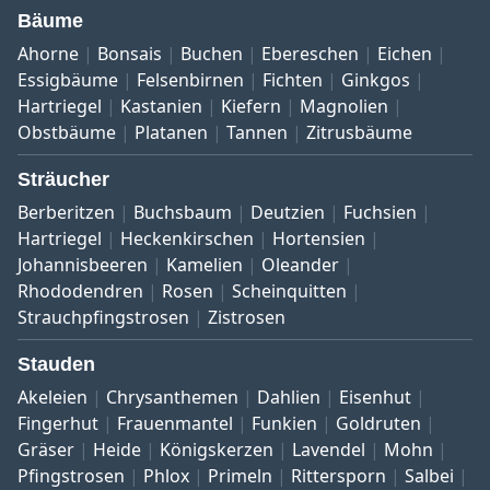
Bäume
Ahorne
Bonsais
Buchen
Ebereschen
Eichen
Essigbäume
Felsenbirnen
Fichten
Ginkgos
Hartriegel
Kastanien
Kiefern
Magnolien
Obstbäume
Platanen
Tannen
Zitrusbäume
Sträucher
Berberitzen
Buchsbaum
Deutzien
Fuchsien
Hartriegel
Heckenkirschen
Hortensien
Johannisbeeren
Kamelien
Oleander
Rhododendren
Rosen
Scheinquitten
Strauchpfingstrosen
Zistrosen
Stauden
Akeleien
Chrysanthemen
Dahlien
Eisenhut
Fingerhut
Frauenmantel
Funkien
Goldruten
Gräser
Heide
Königskerzen
Lavendel
Mohn
Pfingstrosen
Phlox
Primeln
Rittersporn
Salbei