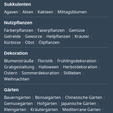
Sukkulenten
Agaven
Aloen
Kakteen
Mittagsblumen
Nutzpflanzen
Färberpflanzen
Faserpflanzen
Gemüse
Getreide
Gewürze
Heilpflanzen
Kräuter
Kürbisse
Obst
Ölpflanzen
Dekoration
Blumensträuße
Floristik
Frühlingsdekoration
Grabgestaltung
Halloween
Herbstdekoration
Ostern
Sommerdekoration
Stillleben
Weihnachten
Gärten
Bauerngärten
Bonsaigärten
Chinesische Gärten
Gemüsegärten
Hofgärten
Japanische Gärten
Kleingärten
Kräutergärten
Mediterrane Gärten