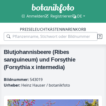
Anmelden
Registrieren
DE
PREISE
LEUCHTKÄSTEN
WARENKORB
Blutjohannisbeere (Ribes
sanguineum) und Forsythie
(Forsythia x intermedia)
Bildnummer:
543019
Urheber:
Heinz Hauser / botanikfoto