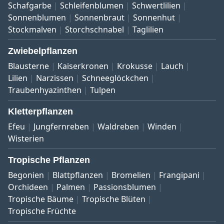
Schafgarbe
Schleifenblumen
Schwertlilien
Sonnenblumen
Sonnenbraut
Sonnenhut
Stockmalven
Storchschnabel
Taglilien
Zwiebelpflanzen
Blausterne
Kaiserkronen
Krokusse
Lauch
Lilien
Narzissen
Schneeglöckchen
Traubenhyazinthen
Tulpen
Kletterpflanzen
Efeu
Jungfernreben
Waldreben
Winden
Wisterien
Tropische Pflanzen
Begonien
Blattpflanzen
Bromelien
Frangipani
Orchideen
Palmen
Passionsblumen
Tropische Bäume
Tropische Blüten
Tropische Früchte