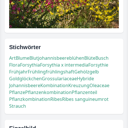
Stichwörter
Art
Blume
Blutjohannisbeere
blühen
Blüte
Busch
Flora
Forsythia
Forsythia x intermedia
Forsythie
Frühjahr
Frühling
frühlingshaft
Gehölz
gelb
Goldglöckchen
Grossulariaceae
Hybride
Johannisbeere
Kombination
Kreuzung
Oleaceae
Pflanze
Pflanzenkombination
Pflanzenteil
Pflanzkombination
Ribes
Ribes sanguineum
rot
Strauch