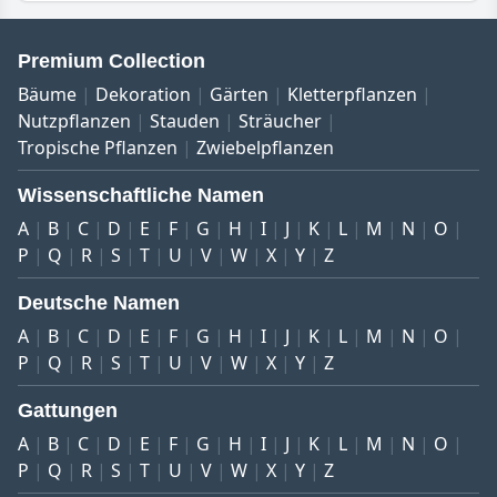
Premium Collection
Bäume
Dekoration
Gärten
Kletterpflanzen
Nutzpflanzen
Stauden
Sträucher
Tropische Pflanzen
Zwiebelpflanzen
Wissenschaftliche Namen
A
B
C
D
E
F
G
H
I
J
K
L
M
N
O
P
Q
R
S
T
U
V
W
X
Y
Z
Deutsche Namen
A
B
C
D
E
F
G
H
I
J
K
L
M
N
O
P
Q
R
S
T
U
V
W
X
Y
Z
Gattungen
A
B
C
D
E
F
G
H
I
J
K
L
M
N
O
P
Q
R
S
T
U
V
W
X
Y
Z