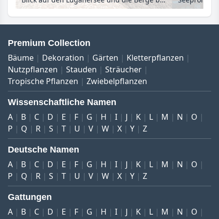
Premium Collection
Bäume
Dekoration
Gärten
Kletterpflanzen
Nutzpflanzen
Stauden
Sträucher
Tropische Pflanzen
Zwiebelpflanzen
Wissenschaftliche Namen
A
B
C
D
E
F
G
H
I
J
K
L
M
N
O
P
Q
R
S
T
U
V
W
X
Y
Z
Deutsche Namen
A
B
C
D
E
F
G
H
I
J
K
L
M
N
O
P
Q
R
S
T
U
V
W
X
Y
Z
Gattungen
A
B
C
D
E
F
G
H
I
J
K
L
M
N
O