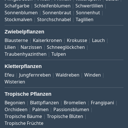
Schafgarbe
Schleifenblumen
Schwertlilien
Sonnenblumen
Sonnenbraut
Sonnenhut
Stockmalven
Storchschnabel
Taglilien
Zwiebelpflanzen
Blausterne
Kaiserkronen
Krokusse
Lauch
Lilien
Narzissen
Schneeglöckchen
Traubenhyazinthen
Tulpen
Kletterpflanzen
Efeu
Jungfernreben
Waldreben
Winden
Wisterien
Tropische Pflanzen
Begonien
Blattpflanzen
Bromelien
Frangipani
Orchideen
Palmen
Passionsblumen
Tropische Bäume
Tropische Blüten
Tropische Früchte