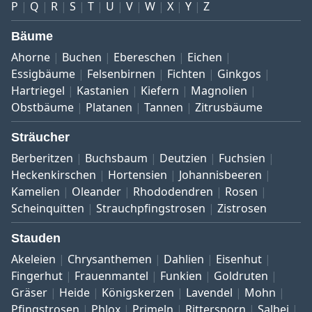
P
Q
R
S
T
U
V
W
X
Y
Z
Bäume
Ahorne
Buchen
Ebereschen
Eichen
Essigbäume
Felsenbirnen
Fichten
Ginkgos
Hartriegel
Kastanien
Kiefern
Magnolien
Obstbäume
Platanen
Tannen
Zitrusbäume
Sträucher
Berberitzen
Buchsbaum
Deutzien
Fuchsien
Heckenkirschen
Hortensien
Johannisbeeren
Kamelien
Oleander
Rhododendren
Rosen
Scheinquitten
Strauchpfingstrosen
Zistrosen
Stauden
Akeleien
Chrysanthemen
Dahlien
Eisenhut
Fingerhut
Frauenmantel
Funkien
Goldruten
Gräser
Heide
Königskerzen
Lavendel
Mohn
Pfingstrosen
Phlox
Primeln
Rittersporn
Salbei