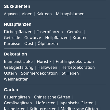
Sukkulenten
Agaven
Aloen
Kakteen
Mittagsblumen
Nutzpflanzen
Färberpflanzen
Faserpflanzen
Gemüse
Getreide
Gewürze
Heilpflanzen
Kräuter
Kürbisse
Obst
Ölpflanzen
Dekoration
Blumensträuße
Floristik
Frühlingsdekoration
Grabgestaltung
Halloween
Herbstdekoration
Ostern
Sommerdekoration
Stillleben
Weihnachten
Gärten
Bauerngärten
Chinesische Gärten
Gemüsegärten
Hofgärten
Japanische Gärten
Kleingärten
Kräutergärten
Mediterrane Gärten