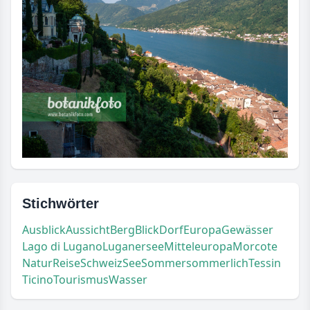
Stichwörter
Ausblick
Aussicht
Berg
Blick
Dorf
Europa
Gewässer
Lago di Lugano
Luganersee
Mitteleuropa
Morcote
Natur
Reise
Schweiz
See
Sommer
sommerlich
Tessin
Ticino
Tourismus
Wasser