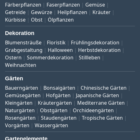
Färberpflanzen
Faserpflanzen
Gemüse
Getreide
Gewürze
Heilpflanzen
Kräuter
Kürbisse
Obst
Ölpflanzen
Dekoration
Blumensträuße
Floristik
Frühlingsdekoration
Grabgestaltung
Halloween
Herbstdekoration
Ostern
Sommerdekoration
Stillleben
Weihnachten
Gärten
Bauerngärten
Bonsaigärten
Chinesische Gärten
Gemüsegärten
Hofgärten
Japanische Gärten
Kleingärten
Kräutergärten
Mediterrane Gärten
Naturgärten
Obstgärten
Orchideengärten
Rosengärten
Staudengärten
Tropische Gärten
Vorgärten
Wassergärten
Gartenelemente