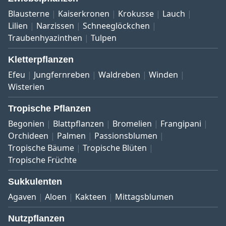
Blausterne
Kaiserkronen
Krokusse
Lauch
Lilien
Narzissen
Schneeglöckchen
Traubenhyazinthen
Tulpen
Kletterpflanzen
Efeu
Jungfernreben
Waldreben
Winden
Wisterien
Tropische Pflanzen
Begonien
Blattpflanzen
Bromelien
Frangipani
Orchideen
Palmen
Passionsblumen
Tropische Bäume
Tropische Blüten
Tropische Früchte
Sukkulenten
Agaven
Aloen
Kakteen
Mittagsblumen
Nutzpflanzen