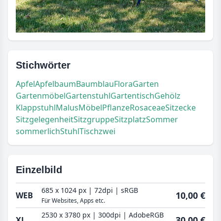
Stichwörter
Apfel
Apfelbaum
Baum
blau
Flora
Garten
Gartenmöbel
Gartenstuhl
Gartentisch
Gehölz
Klappstuhl
Malus
Möbel
Pflanze
Rosaceae
Sitzecke
Sitzgelegenheit
Sitzgruppe
Sitzplatz
Sommer
sommerlich
Stuhl
Tisch
zwei
Einzelbild
685 x 1024 px | 72dpi | sRGB
10,00 €
WEB
Für Websites, Apps etc.
2530 x 3780 px | 300dpi | AdobeRGB
30,00 €
XL