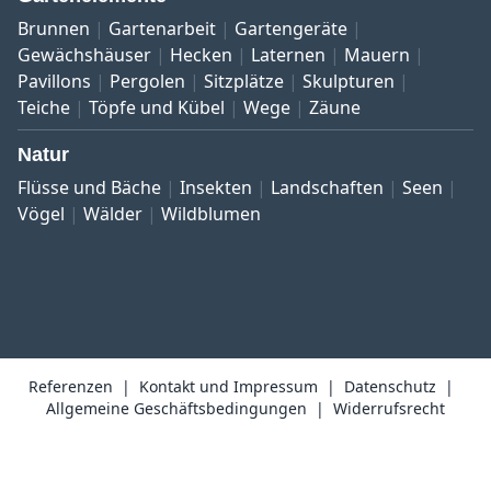
Brunnen
Gartenarbeit
Gartengeräte
Gewächshäuser
Hecken
Laternen
Mauern
Pavillons
Pergolen
Sitzplätze
Skulpturen
Teiche
Töpfe und Kübel
Wege
Zäune
Natur
Flüsse und Bäche
Insekten
Landschaften
Seen
Vögel
Wälder
Wildblumen
Referenzen
Kontakt und Impressum
Datenschutz
Allgemeine Geschäftsbedingungen
Widerrufsrecht
Copyright © 1999–2026 Bildarchiv botanikfoto