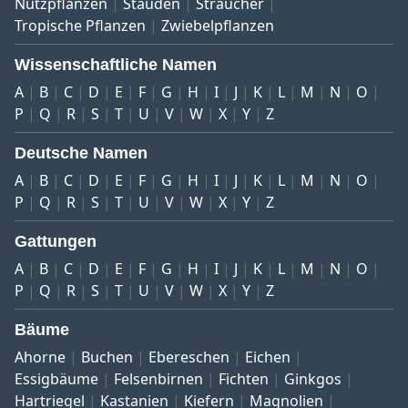
Nutzpflanzen
Stauden
Sträucher
Tropische Pflanzen
Zwiebelpflanzen
Wissenschaftliche Namen
A
B
C
D
E
F
G
H
I
J
K
L
M
N
O
P
Q
R
S
T
U
V
W
X
Y
Z
Deutsche Namen
A
B
C
D
E
F
G
H
I
J
K
L
M
N
O
P
Q
R
S
T
U
V
W
X
Y
Z
Gattungen
A
B
C
D
E
F
G
H
I
J
K
L
M
N
O
P
Q
R
S
T
U
V
W
X
Y
Z
Bäume
Ahorne
Buchen
Ebereschen
Eichen
Essigbäume
Felsenbirnen
Fichten
Ginkgos
Hartriegel
Kastanien
Kiefern
Magnolien