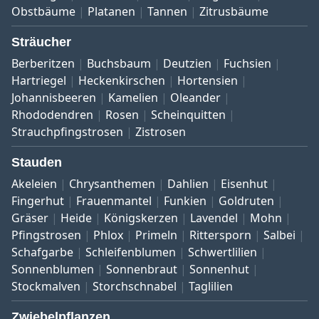
Obstbäume
Platanen
Tannen
Zitrusbäume
Sträucher
Berberitzen
Buchsbaum
Deutzien
Fuchsien
Hartriegel
Heckenkirschen
Hortensien
Johannisbeeren
Kamelien
Oleander
Rhododendren
Rosen
Scheinquitten
Strauchpfingstrosen
Zistrosen
Stauden
Akeleien
Chrysanthemen
Dahlien
Eisenhut
Fingerhut
Frauenmantel
Funkien
Goldruten
Gräser
Heide
Königskerzen
Lavendel
Mohn
Pfingstrosen
Phlox
Primeln
Rittersporn
Salbei
Schafgarbe
Schleifenblumen
Schwertlilien
Sonnenblumen
Sonnenbraut
Sonnenhut
Stockmalven
Storchschnabel
Taglilien
Zwiebelpflanzen