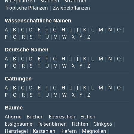
Nutzpflanzen
Stauden
Sträucher
Tropische Pflanzen
Zwiebelpflanzen
Wissenschaftliche Namen
A
B
C
D
E
F
G
H
I
J
K
L
M
N
O
P
Q
R
S
T
U
V
W
X
Y
Z
Deutsche Namen
A
B
C
D
E
F
G
H
I
J
K
L
M
N
O
P
Q
R
S
T
U
V
W
X
Y
Z
Gattungen
A
B
C
D
E
F
G
H
I
J
K
L
M
N
O
P
Q
R
S
T
U
V
W
X
Y
Z
Bäume
Ahorne
Buchen
Ebereschen
Eichen
Essigbäume
Felsenbirnen
Fichten
Ginkgos
Hartriegel
Kastanien
Kiefern
Magnolien