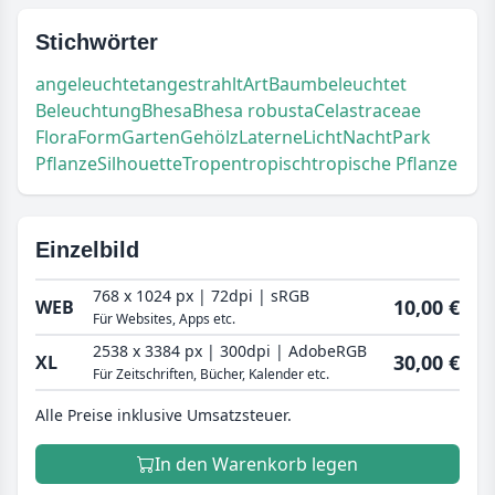
Stichwörter
angeleuchtet
angestrahlt
Art
Baum
beleuchtet
Beleuchtung
Bhesa
Bhesa robusta
Celastraceae
Flora
Form
Garten
Gehölz
Laterne
Licht
Nacht
Park
Pflanze
Silhouette
Tropen
tropisch
tropische Pflanze
Einzelbild
768 x 1024 px | 72dpi | sRGB
10,00 €
WEB
Für Websites, Apps etc.
2538 x 3384 px | 300dpi | AdobeRGB
30,00 €
XL
Für Zeitschriften, Bücher, Kalender etc.
Alle Preise inklusive Umsatzsteuer.
In den Warenkorb legen