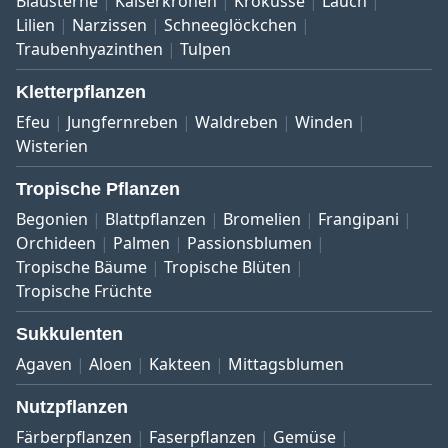
Blausterne
Kaiserkronen
Krokusse
Lauch
Lilien
Narzissen
Schneeglöckchen
Traubenhyazinthen
Tulpen
Kletterpflanzen
Efeu
Jungfernreben
Waldreben
Winden
Wisterien
Tropische Pflanzen
Begonien
Blattpflanzen
Bromelien
Frangipani
Orchideen
Palmen
Passionsblumen
Tropische Bäume
Tropische Blüten
Tropische Früchte
Sukkulenten
Agaven
Aloen
Kakteen
Mittagsblumen
Nutzpflanzen
Färberpflanzen
Faserpflanzen
Gemüse