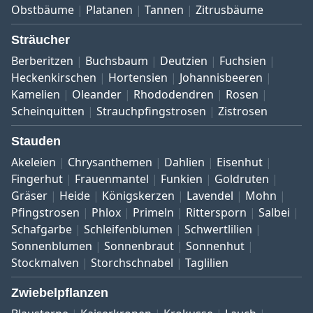
Obstbäume
Platanen
Tannen
Zitrusbäume
Sträucher
Berberitzen
Buchsbaum
Deutzien
Fuchsien
Heckenkirschen
Hortensien
Johannisbeeren
Kamelien
Oleander
Rhododendren
Rosen
Scheinquitten
Strauchpfingstrosen
Zistrosen
Stauden
Akeleien
Chrysanthemen
Dahlien
Eisenhut
Fingerhut
Frauenmantel
Funkien
Goldruten
Gräser
Heide
Königskerzen
Lavendel
Mohn
Pfingstrosen
Phlox
Primeln
Rittersporn
Salbei
Schafgarbe
Schleifenblumen
Schwertlilien
Sonnenblumen
Sonnenbraut
Sonnenhut
Stockmalven
Storchschnabel
Taglilien
Zwiebelpflanzen