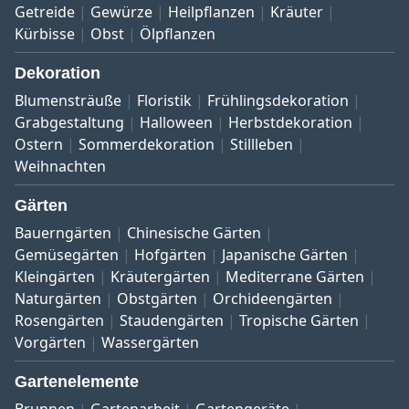
Getreide
Gewürze
Heilpflanzen
Kräuter
Kürbisse
Obst
Ölpflanzen
Dekoration
Blumensträuße
Floristik
Frühlingsdekoration
Grabgestaltung
Halloween
Herbstdekoration
Ostern
Sommerdekoration
Stillleben
Weihnachten
Gärten
Bauerngärten
Chinesische Gärten
Gemüsegärten
Hofgärten
Japanische Gärten
Kleingärten
Kräutergärten
Mediterrane Gärten
Naturgärten
Obstgärten
Orchideengärten
Rosengärten
Staudengärten
Tropische Gärten
Vorgärten
Wassergärten
Gartenelemente