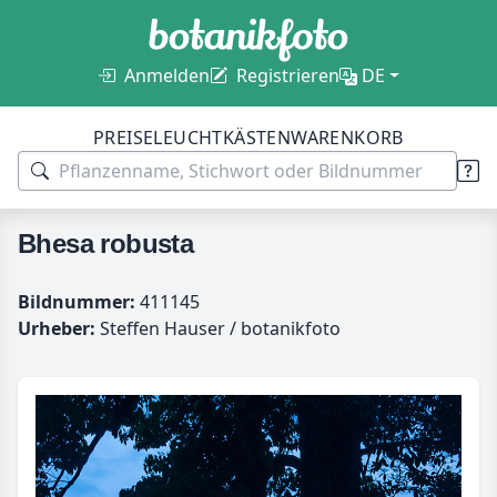
Anmelden
Registrieren
DE
PREISE
LEUCHTKÄSTEN
WARENKORB
Bhesa robusta
Bildnummer:
411145
Urheber:
Steffen Hauser / botanikfoto