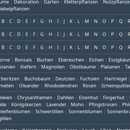
ume
Dekoration
Gärten
Kletterpflanzen
Nutzpflanz
iebelpflanzen
B
C
D
E
F
G
H
I
J
K
L
M
N
O
P
Q
B
C
D
E
F
G
H
I
J
K
L
M
N
O
P
Q
B
C
D
E
F
G
H
I
J
K
L
M
N
O
P
Q
orne
Bonsais
Buchen
Ebereschen
Eichen
Essigbäu
stanien
Kiefern
Magnolien
Obstbäume
Platanen
T
rberitzen
Buchsbaum
Deutzien
Fuchsien
Hartriegel
melien
Oleander
Rhododendren
Rosen
Scheinquitte
eleien
Chrysanthemen
Dahlien
Eisenhut
Fingerhut
ide
Königskerzen
Lavendel
Mohn
Pfingstrosen
Phl
hleifenblumen
Schwertlilien
Sonnenblumen
Sonnenbr
lilien