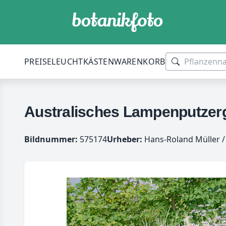
PREISE
LEUCHTKÄSTEN
WARENKORB
Australisches Lampenputzergr
Bildnummer:
575174
Urheber:
Hans-Roland Müller /