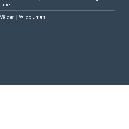
äune
Wälder
Wildblumen