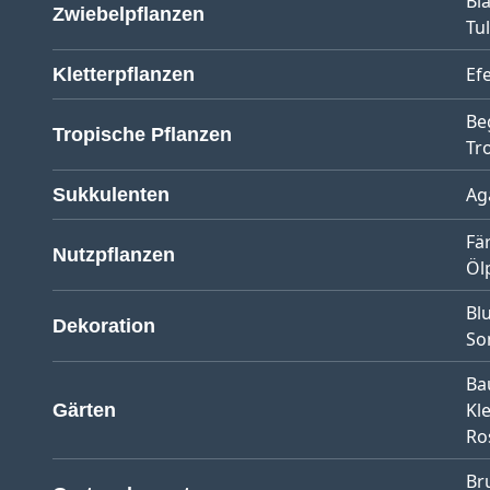
Bl
Zwiebelpflanzen
Tu
Ef
Kletterpflanzen
Be
Tropische Pflanzen
Tr
Ag
Sukkulenten
Fä
Nutzpflanzen
Öl
Bl
Dekoration
So
Ba
Kl
Gärten
Ro
Br