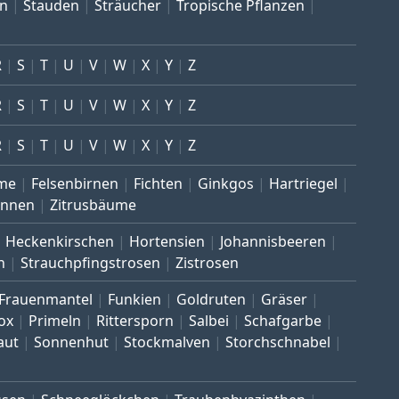
en
Stauden
Sträucher
Tropische Pflanzen
R
S
T
U
V
W
X
Y
Z
R
S
T
U
V
W
X
Y
Z
R
S
T
U
V
W
X
Y
Z
me
Felsenbirnen
Fichten
Ginkgos
Hartriegel
annen
Zitrusbäume
Heckenkirschen
Hortensien
Johannisbeeren
n
Strauchpfingstrosen
Zistrosen
Frauenmantel
Funkien
Goldruten
Gräser
ox
Primeln
Rittersporn
Salbei
Schafgarbe
aut
Sonnenhut
Stockmalven
Storchschnabel