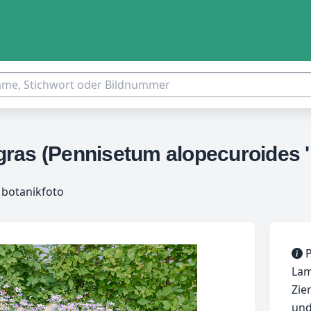
as (Pennisetum alopecuroides 'L
 botanikfoto
P
Lam
Zie
und