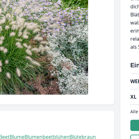
dic
Blä
wal
eri
rel
als
Ein
WE
XL
Alle
Beet
Blume
Blumenbeet
blühen
Blüte
braun