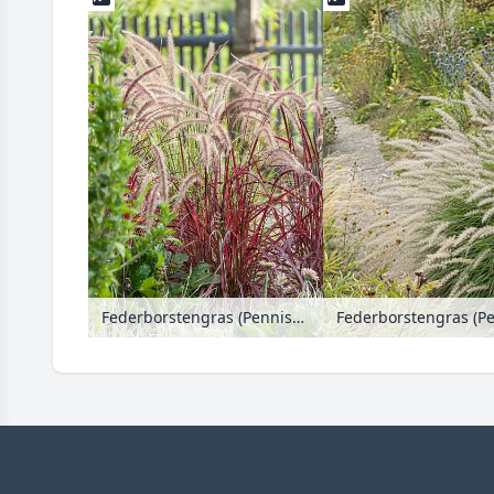
Federborstengras (Pennisetum setaceum 'Fireworks')
Federborstengras (Pe