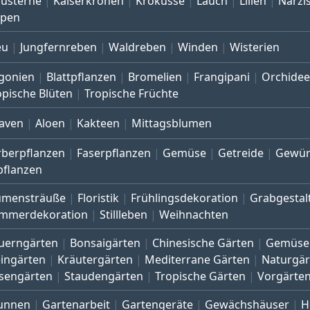
austerne
Kaiserkronen
Krokusse
Lauch
Lilien
Narzi
lpen
eu
Jungfernreben
Waldreben
Winden
Wisterien
gonien
Blattpflanzen
Bromelien
Frangipani
Orchide
opische Blüten
Tropische Früchte
aven
Aloen
Kakteen
Mittagsblumen
rberpflanzen
Faserpflanzen
Gemüse
Getreide
Gewür
pflanzen
umensträuße
Floristik
Frühlingsdekoration
Grabgestal
mmerdekoration
Stillleben
Weihnachten
uerngärten
Bonsaigärten
Chinesische Gärten
Gemüse
eingärten
Kräutergärten
Mediterrane Gärten
Naturgär
sengärten
Staudengärten
Tropische Gärten
Vorgärte
unnen
Gartenarbeit
Gartengeräte
Gewächshäuser
H