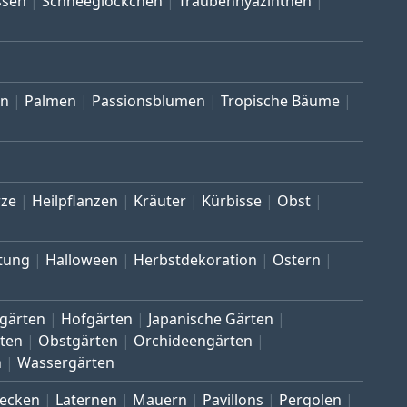
ssen
Schneeglöckchen
Traubenhyazinthen
en
Palmen
Passionsblumen
Tropische Bäume
ze
Heilpflanzen
Kräuter
Kürbisse
Obst
tung
Halloween
Herbstdekoration
Ostern
gärten
Hofgärten
Japanische Gärten
ten
Obstgärten
Orchideengärten
n
Wassergärten
ecken
Laternen
Mauern
Pavillons
Pergolen