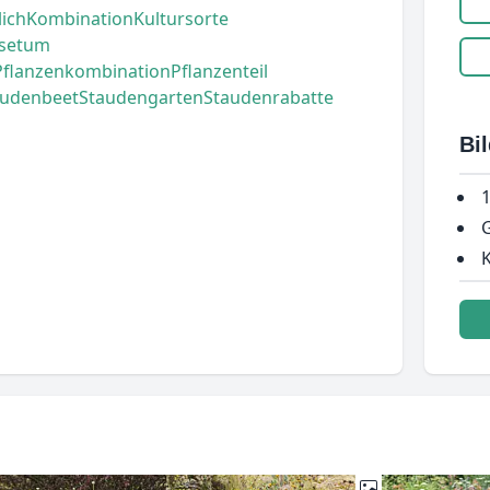
lich
Kombination
Kultursorte
isetum
Pflanzenkombination
Pflanzenteil
audenbeet
Staudengarten
Staudenrabatte
Bi
1
G
K