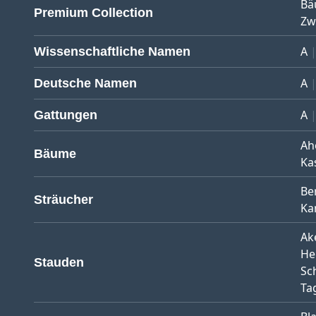
Bä
Premium Collection
Zw
A
Wissenschaftliche Namen
A
Deutsche Namen
A
Gattungen
Ah
Bäume
Ka
Be
Sträucher
Ka
Ak
He
Stauden
Sc
Tag