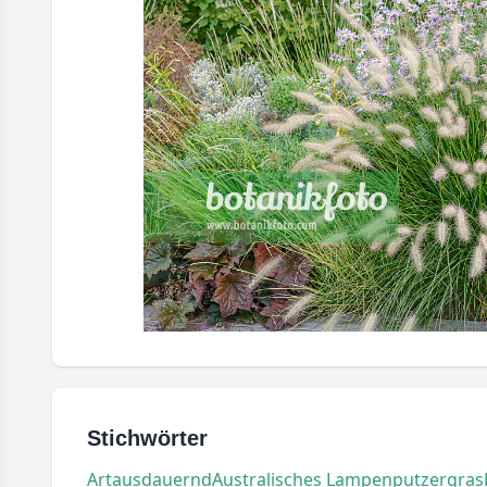
Stichwörter
Art
ausdauernd
Australisches Lampenputzergras