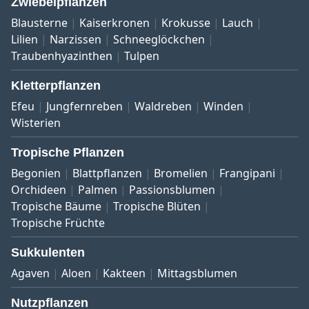
Zwiebelpflanzen
Blausterne
Kaiserkronen
Krokusse
Lauch
Lilien
Narzissen
Schneeglöckchen
Traubenhyazinthen
Tulpen
Kletterpflanzen
Efeu
Jungfernreben
Waldreben
Winden
Wisterien
Tropische Pflanzen
Begonien
Blattpflanzen
Bromelien
Frangipani
Orchideen
Palmen
Passionsblumen
Tropische Bäume
Tropische Blüten
Tropische Früchte
Sukkulenten
Agaven
Aloen
Kakteen
Mittagsblumen
Nutzpflanzen