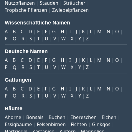
Nutzpflanzen
Stauden
Sträucher
Tropische Pflanzen
Zwiebelpflanzen
Wissenschaftliche Namen
A
B
C
D
E
F
G
H
I
J
K
L
M
N
O
P
Q
R
S
T
U
V
W
X
Y
Z
Deutsche Namen
A
B
C
D
E
F
G
H
I
J
K
L
M
N
O
P
Q
R
S
T
U
V
W
X
Y
Z
Gattungen
A
B
C
D
E
F
G
H
I
J
K
L
M
N
O
P
Q
R
S
T
U
V
W
X
Y
Z
Bäume
Ahorne
Bonsais
Buchen
Ebereschen
Eichen
Essigbäume
Felsenbirnen
Fichten
Ginkgos
Hartriegel
Kastanien
Kiefern
Magnolien