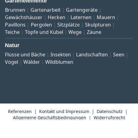
Gartenelemente
Brunnen
Gartenarbeit
Gartengeräte
Gewächshäuser
Hecken
Laternen
Mauern
Pavillons
Pergolen
Sitzplätze
Skulpturen
Teiche
Töpfe und Kübel
Wege
Zäune
Natur
Flüsse und Bäche
Insekten
Landschaften
Seen
Vögel
Wälder
Wildblumen
Referenzen
Kontakt und Impressum
Datenschutz
Allgemeine Geschäftsbedingungen
Widerrufsrecht
Copyright © 1999–2026 Bildarchiv botanikfoto