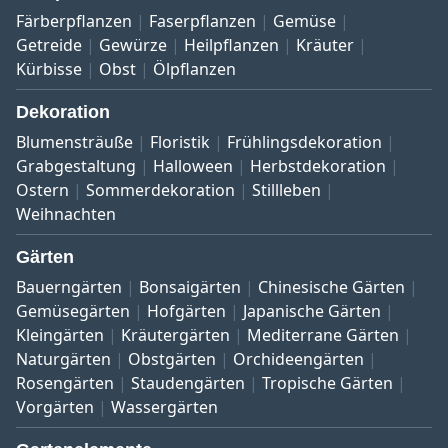
Färberpflanzen
Faserpflanzen
Gemüse
Getreide
Gewürze
Heilpflanzen
Kräuter
Kürbisse
Obst
Ölpflanzen
Dekoration
Blumensträuße
Floristik
Frühlingsdekoration
Grabgestaltung
Halloween
Herbstdekoration
Ostern
Sommerdekoration
Stillleben
Weihnachten
Gärten
Bauerngärten
Bonsaigärten
Chinesische Gärten
Gemüsegärten
Hofgärten
Japanische Gärten
Kleingärten
Kräutergärten
Mediterrane Gärten
Naturgärten
Obstgärten
Orchideengärten
Rosengärten
Staudengärten
Tropische Gärten
Vorgärten
Wassergärten