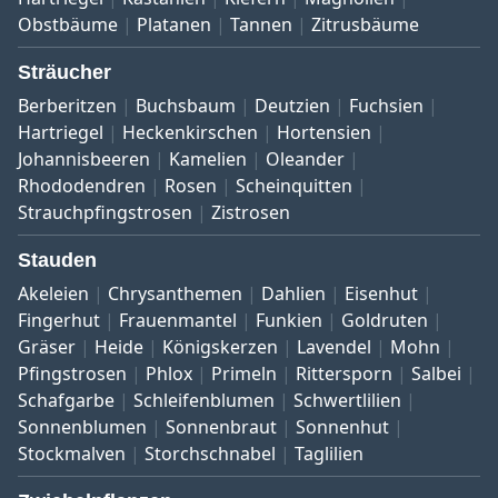
Obstbäume
Platanen
Tannen
Zitrusbäume
Sträucher
Berberitzen
Buchsbaum
Deutzien
Fuchsien
Hartriegel
Heckenkirschen
Hortensien
Johannisbeeren
Kamelien
Oleander
Rhododendren
Rosen
Scheinquitten
Strauchpfingstrosen
Zistrosen
Stauden
Akeleien
Chrysanthemen
Dahlien
Eisenhut
Fingerhut
Frauenmantel
Funkien
Goldruten
Gräser
Heide
Königskerzen
Lavendel
Mohn
Pfingstrosen
Phlox
Primeln
Rittersporn
Salbei
Schafgarbe
Schleifenblumen
Schwertlilien
Sonnenblumen
Sonnenbraut
Sonnenhut
Stockmalven
Storchschnabel
Taglilien