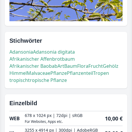
Stichwörter
Adansonia
Adansonia digitata
Afrikanischer Affenbrotbaum
Afrikanischer Baobab
Art
Baum
Flora
Frucht
Gehölz
Himmel
Malvaceae
Pflanze
Pflanzenteil
Tropen
tropisch
tropische Pflanze
Einzelbild
678 x 1024 px | 72dpi | sRGB
10,00 €
WEB
Für Websites, Apps etc.
3255 x 4914 px | 300dpi | AdobeRGB