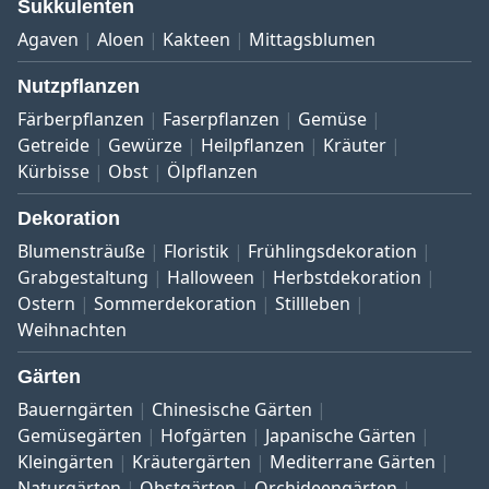
Sukkulenten
Agaven
Aloen
Kakteen
Mittagsblumen
Nutzpflanzen
Färberpflanzen
Faserpflanzen
Gemüse
Getreide
Gewürze
Heilpflanzen
Kräuter
Kürbisse
Obst
Ölpflanzen
Dekoration
Blumensträuße
Floristik
Frühlingsdekoration
Grabgestaltung
Halloween
Herbstdekoration
Ostern
Sommerdekoration
Stillleben
Weihnachten
Gärten
Bauerngärten
Chinesische Gärten
Gemüsegärten
Hofgärten
Japanische Gärten
Kleingärten
Kräutergärten
Mediterrane Gärten
Naturgärten
Obstgärten
Orchideengärten