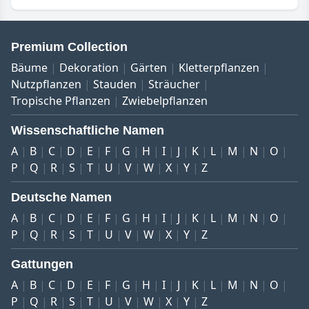
Premium Collection
Bäume
Dekoration
Gärten
Kletterpflanzen
Nutzpflanzen
Stauden
Sträucher
Tropische Pflanzen
Zwiebelpflanzen
Wissenschaftliche Namen
A
B
C
D
E
F
G
H
I
J
K
L
M
N
O
P
Q
R
S
T
U
V
W
X
Y
Z
Deutsche Namen
A
B
C
D
E
F
G
H
I
J
K
L
M
N
O
P
Q
R
S
T
U
V
W
X
Y
Z
Gattungen
A
B
C
D
E
F
G
H
I
J
K
L
M
N
O
P
Q
R
S
T
U
V
W
X
Y
Z