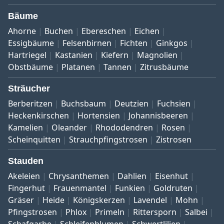
Bäume
Ahorne
Buchen
Ebereschen
Eichen
Essigbäume
Felsenbirnen
Fichten
Ginkgos
Hartriegel
Kastanien
Kiefern
Magnolien
Obstbäume
Platanen
Tannen
Zitrusbäume
Sträucher
Berberitzen
Buchsbaum
Deutzien
Fuchsien
Heckenkirschen
Hortensien
Johannisbeeren
Kamelien
Oleander
Rhododendren
Rosen
Scheinquitten
Strauchpfingstrosen
Zistrosen
Stauden
Akeleien
Chrysanthemen
Dahlien
Eisenhut
Fingerhut
Frauenmantel
Funkien
Goldruten
Gräser
Heide
Königskerzen
Lavendel
Mohn
Pfingstrosen
Phlox
Primeln
Rittersporn
Salbei
Schafgarbe
Schleifenblumen
Schwertlilien