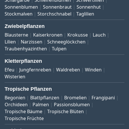
Sonnenblumen
Sonnenbraut
Sonnenhut
Stockmalven
Storchschnabel
Taglilien
Zwiebelpflanzen
Blausterne
Kaiserkronen
Krokusse
Lauch
Lilien
Narzissen
Schneeglöckchen
Traubenhyazinthen
Tulpen
Kletterpflanzen
Efeu
Jungfernreben
Waldreben
Winden
Wisterien
Tropische Pflanzen
Begonien
Blattpflanzen
Bromelien
Frangipani
Orchideen
Palmen
Passionsblumen
Tropische Bäume
Tropische Blüten
Tropische Früchte