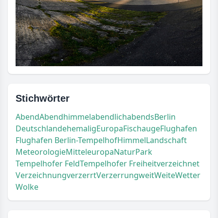
Stichwörter
Abend
Abendhimmel
abendlich
abends
Berlin
Deutschland
ehemalig
Europa
Fischauge
Flughafen
Flughafen Berlin-Tempelhof
Himmel
Landschaft
Meteorologie
Mitteleuropa
Natur
Park
Tempelhofer Feld
Tempelhofer Freiheit
verzeichnet
Verzeichnung
verzerrt
Verzerrung
weit
Weite
Wetter
Wolke